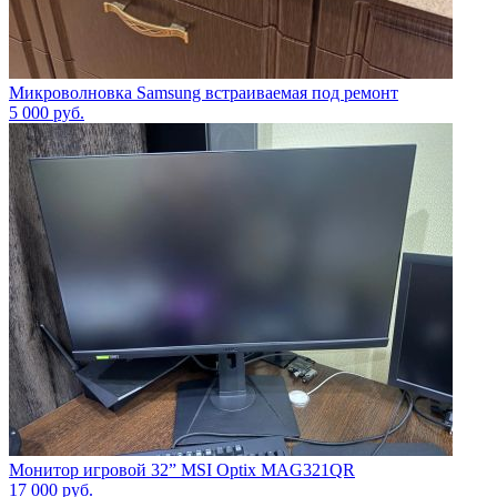
Микроволновка Samsung встраиваемая под ремонт
5 000
руб.
Монитор игровой 32” MSI Optix MAG321QR
17 000
руб.