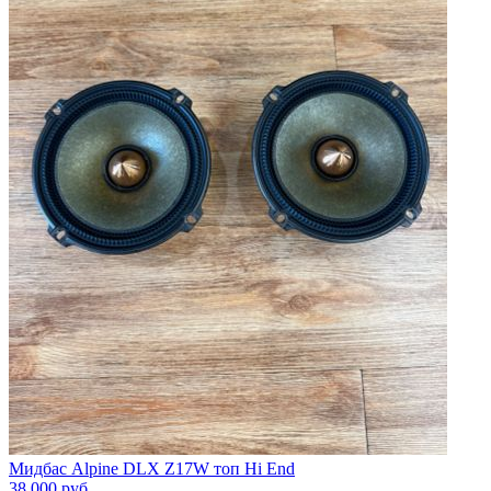
Мидбас Alpine DLX Z17W топ Hi End
38 000
руб.