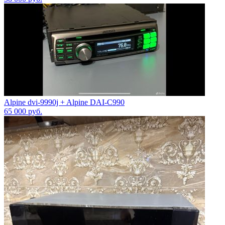
Alpine dvi-9990j + Alpine DAI-C990
65 000
руб.