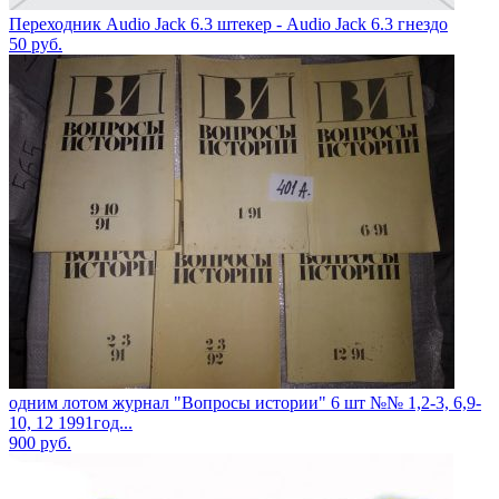
Переходник Audio Jack 6.3 штекер - Audio Jack 6.3 гнездо
50
руб.
одним лотом журнал "Вопросы истории" 6 шт №№ 1,2-3, 6,9-
10, 12 1991год...
900
руб.