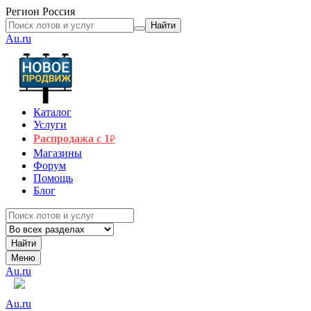
Регион
Россия
Найти
Au.ru
Каталог
Услуги
Распродажа с 1
₽
Магазины
Форум
Помощь
Блог
Найти
Меню
Au.ru
Au.ru