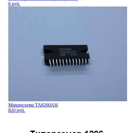
6
руб.
Микросхема TA8260AH
820
руб.