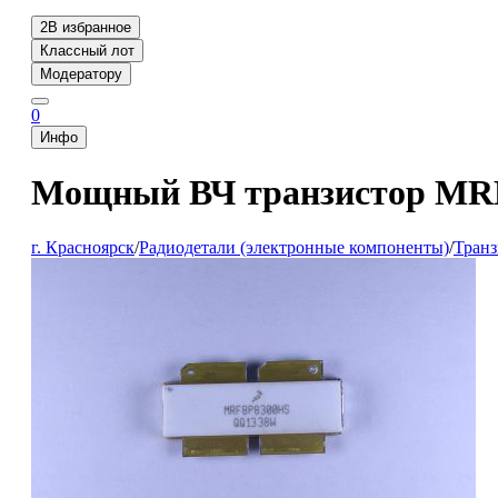
2
В избранное
Классный лот
Модератору
0
Инфо
Мощный ВЧ транзистор MR
г. Красноярск
/
Радиодетали (электронные компоненты)
/
Тран