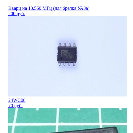
Кварц на 13.560 МГц (для брелка УАЗа)
200
руб.
24WC08
70
руб.