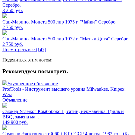
Серебро.
3 250
руб.
Сан-Марино. Монета 500 лир 1975 г. "Чайки" Серебро.
2 750
руб.
Сан-Марино. Монета 500 лир 1972 г. "Мать и Дитя" Серебро.
2 750
руб.
Посмотреть все (147)
Поделиться этим лотом:
Рекомендуем посмотреть
Улучшенное объявление
ProfTools - Инструмент высшего уровня Milwaukee, Knipex,
Wera
Объявление
Смокер Углежог Комбобокс L, сатин, нержавейка. Гриль и
BBQ, замена ма...
149 900
руб.
Самовар Электрический 60 ЛЕТ СССР 4 литра. 1982 год. (К-