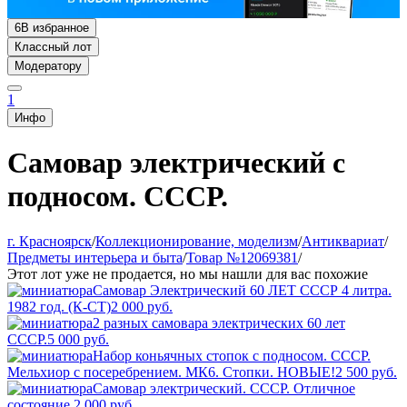
6
В избранное
Классный лот
Модератору
1
Инфо
Самовар электрический с
подносом. СССР.
г. Красноярск
/
Коллекционирование, моделизм
/
Антиквариат
/
Предметы интерьера и быта
/
Товар №12069381
/
Этот лот уже не продается, но мы нашли для вас похожие
Самовар Электрический 60 ЛЕТ СССР 4 литра.
1982 год. (К-СТ)
2 000
руб.
2 разных самовара электрических 60 лет
СССР.
5 000
руб.
Набор коньячных стопок с подносом. СССР.
Мельхиор с посеребрением. МК6. Стопки. НОВЫЕ!
2 500
руб.
Самовар электрический. СССР. Отличное
состояние.
2 000
руб.