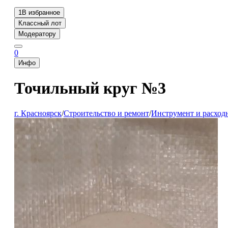
1
В избранное
Классный лот
Модератору
0
Инфо
Точильный круг №3
г. Красноярск
/
Строительство и ремонт
/
Инструмент и расход