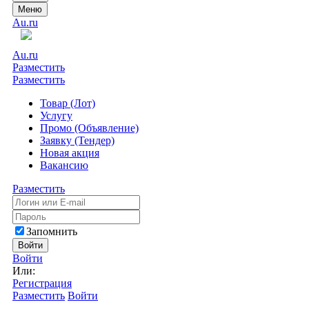
Меню
Au.ru
Au.ru
Разместить
Разместить
Товар (Лот)
Услугу
Промо (Объявление)
Заявку (Тендер)
Новая акция
Вакансию
Разместить
Запомнить
Войти
Войти
Или:
Регистрация
Разместить
Войти