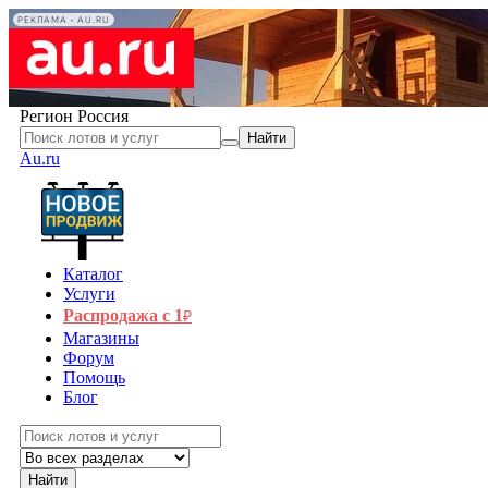
РЕКЛАМА • AU.RU
Регион
Россия
Найти
Au.ru
Каталог
Услуги
Распродажа с 1
₽
Магазины
Форум
Помощь
Блог
Найти