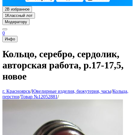
2
В избранное
1
Классный лот
Модератору
0
Инфо
Кольцо, серебро, сердолик,
авторская работа, р.17-17,5,
новое
г. Красноярск
/
Ювелирные изделия, бижутерия, часы
/
Кольца,
перстни
/
Товар №12052881
/