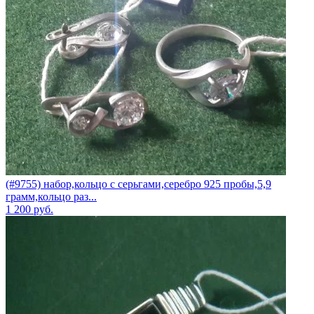
(#9755) набор,кольцо с серьгами,серебро 925 пробы,5,9
грамм,кольцо раз...
1 200
руб.