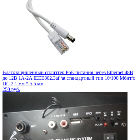
Влагозащищенный сплиттер PoE питания через Ethernet 48В
до 12В 1A-2A IEEE802.3af /at стандартный тип 10/100 Мбит/с
DC 2,1 мм * 5,5 мм
250
руб.