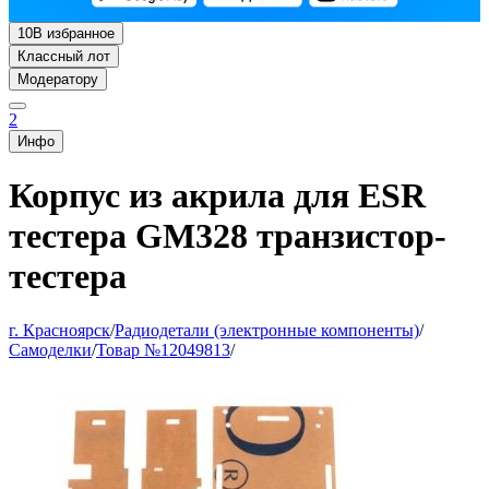
10
В избранное
Классный лот
Модератору
2
Инфо
Корпус из акрила для ESR
тестера GM328 транзистор-
тестера
г. Красноярск
/
Радиодетали (электронные компоненты)
/
Самоделки
/
Товар №12049813
/