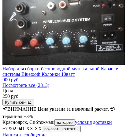
Набор для сборки беспроводной музыкальной Караоке
системы Bluetooth Колонки 10ватт
900
руб.
Посмотреть все (2813)
Цена
250
руб.
Купить сейчас
📢ВНИМАНИЕ Цена указана за наличный расчет, 💳
терминал +3%
Красноярск, Сибтяжмаш
условия доставки
на карте
+7 902 941 XX XX
показать контакты
Написать сообщение