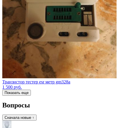
Транзистор тестер esr метр gm328a
1 500
руб.
Показать еще
Вопросы
Сначала новые ↑