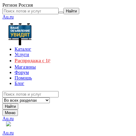
Регион
Россия
Найти
Au.ru
Каталог
Услуги
Распродажа с 1
₽
Магазины
Форум
Помощь
Блог
Найти
Меню
Au.ru
Au.ru