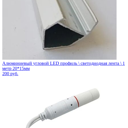
Алюминиевый угловой LED профиль \ светодиодная лента \ 1
метр 20*15мм
200
руб.