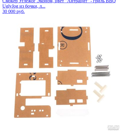
Смокер Углежог Эконом, цвет "Антрацит" - гриль BBQ
UglyJog из бочки, л...
30 000
руб.