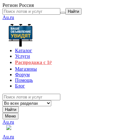
Регион
Россия
Найти
Au.ru
Каталог
Услуги
Распродажа с 1
₽
Магазины
Форум
Помощь
Блог
Найти
Меню
Au.ru
Au.ru