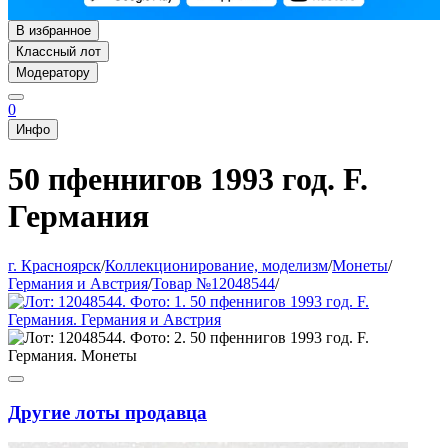
В избранное
Классный лот
Модератору
0
Инфо
50 пфеннигов 1993 год. F.
Германия
г. Красноярск
/
Коллекционирование, моделизм
/
Монеты
/
Германия и Австрия
/
Товар №12048544
/
Другие лоты продавца