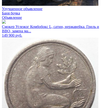
Улучшенное объявление
Баня бочка
Объявление
Смокер Углежог Комбобокс L, сатин, нержавейка. Гриль и
BBQ, замена ма...
149 900
руб.