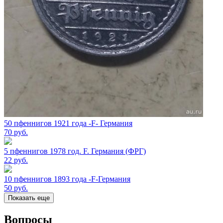
50 пфеннигов 1921 года -F- Германия
70
руб.
5 пфеннигов 1978 год. F. Германия (ФРГ)
22
руб.
10 пфеннигов 1893 года -F-Германия
50
руб.
Показать еще
Вопросы