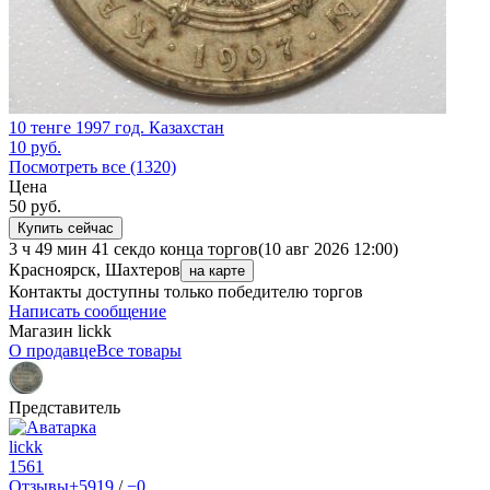
10 тенге 1997 год. Казахстан
10
руб.
Посмотреть все (1320)
Цена
50
руб.
Купить сейчас
3 ч 49 мин 41 сек
до конца торгов
(10 авг 2026 12:00)
Красноярск, Шахтеров
на карте
Контакты доступны только победителю торгов
Написать сообщение
Магазин lickk
О продавце
Все товары
Представитель
lickk
1561
Отзывы
+5919
/
−0