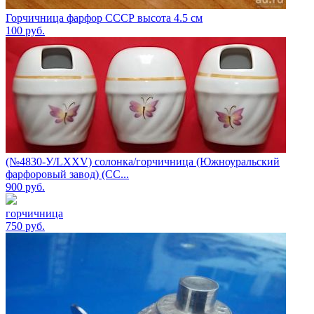
Горчичница фарфор СССР высота 4.5 см
100
руб.
(№4830-У/LXXV) солонка/горчичница (Южноуральский
фарфоровый завод) (СС...
900
руб.
горчичница
750
руб.