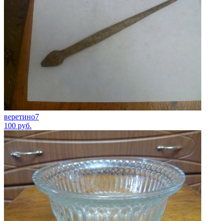
веретино7
100
руб.