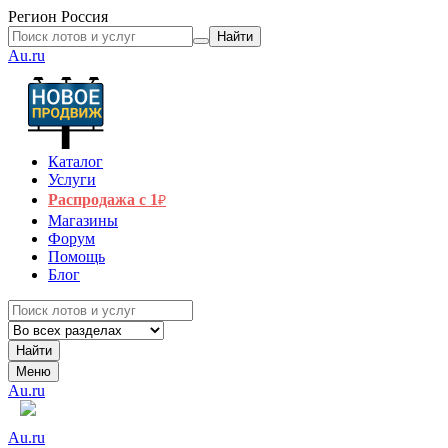
Регион
Россия
Найти
Au.ru
Каталог
Услуги
Распродажа с 1
₽
Магазины
Форум
Помощь
Блог
Найти
Меню
Au.ru
Au.ru