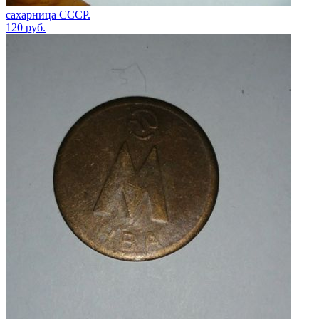
сахарница СССР.
120
руб.