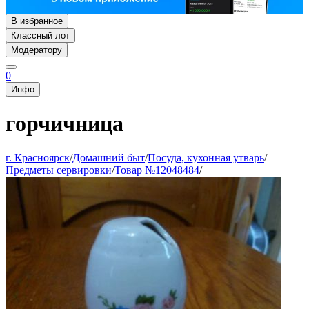
В избранное
Классный лот
Модератору
0
Инфо
горчичница
г. Красноярск
/
Домашний быт
/
Посуда, кухонная утварь
/
Предметы сервировки
/
Товар №12048484
/