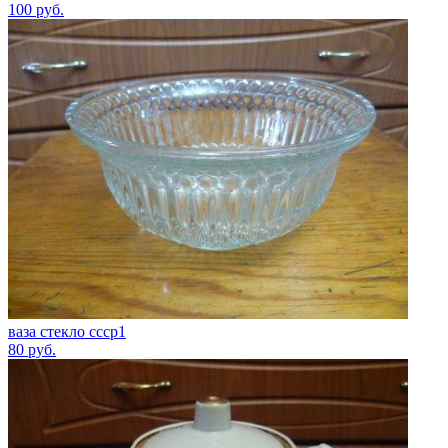
100
руб.
ваза стекло ссср1
80
руб.