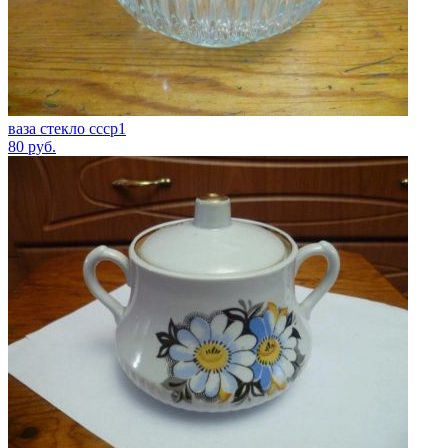
ваза стекло ссср1
80
руб.