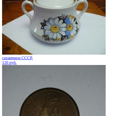
сахарница СССР.
120
руб.