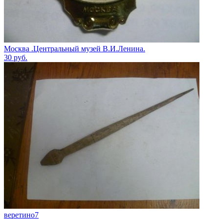
Москва .Центральный музей В.И.Ленина.
30
руб.
веретино7