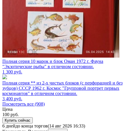
Полная серия 10 марок и блок Оман 1972 г. Фауна
"Экзотические рыбы" в отличном состоянии.
1 300
руб.
Полная серия ** из 2-х чистых блоков (с перфорацией и без
зубцов) СССР 1962 г. Космос "Групповой портрет первых
космонавтов" в отличном состоянии.
3 400
руб.
Посмотреть все (908)
Цена
100
руб.
Купить сейчас
6 дней
до конца торгов
(14 авг 2026 16:33)