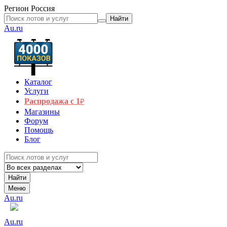
Регион
Россия
Найти
Au.ru
Каталог
Услуги
Распродажа с 1
₽
Магазины
Форум
Помощь
Блог
Найти
Меню
Au.ru
Au.ru