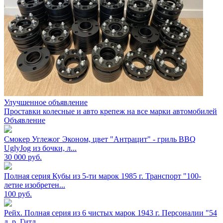
Улучшенное объявление
Проставки колесные и авто крепеж на все марки автомобилей
Объявление
Смокер Углежог Эконом, цвет "Антрацит" - гриль BBQ
UglyJog из бочки, л...
30 000
руб.
Полная серия Кубы из 5-ти марок 1985 г. Транспорт "100-
летие изобретен...
100
руб.
Рейх. Полная серия из 6 чистых марок 1943 г. Персоналии "54
д. р. Гитл...