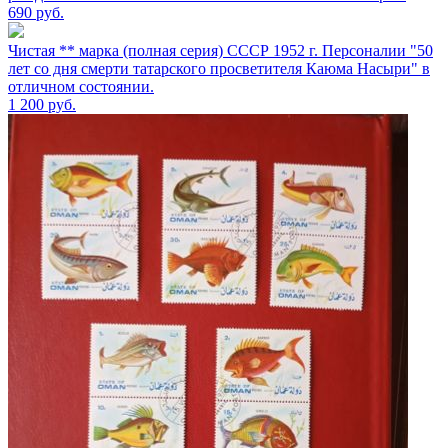
690
руб.
Чистая ** марка (полная серия) СССР 1952 г. Персоналии "50
лет со дня смерти татарского просветителя Каюма Насыри" в
отличном состоянии.
1 200
руб.