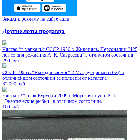
Заказать рекламу на сайте au.ru
Другие лоты продавца
Чистая ** марка п/с СССР 1956 г. Живопись. Персоналии "125
лет со дня рождения А. К. Саврасова" в отличном состоянии.
290
руб.
СССР 1965 г. "Выход в космос" 2 МЛ (зубцовый и без) в
отличнейшем состоянии за полцены от каталога.
35 000
руб.
Чистый ** блок Бурунди 2009 г. Морская фауна. Рыбы
"Экзотические рыбки" в отличном состоянии.
180
руб.