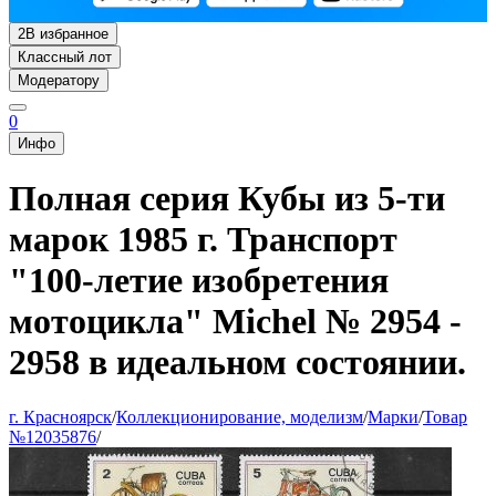
2
В избранное
Классный лот
Модератору
0
Инфо
Полная серия Кубы из 5-ти
марок 1985 г. Транспорт
"100-летие изобретения
мотоцикла" Michel № 2954 -
2958 в идеальном состоянии.
г. Красноярск
/
Коллекционирование, моделизм
/
Марки
/
Товар
№12035876
/