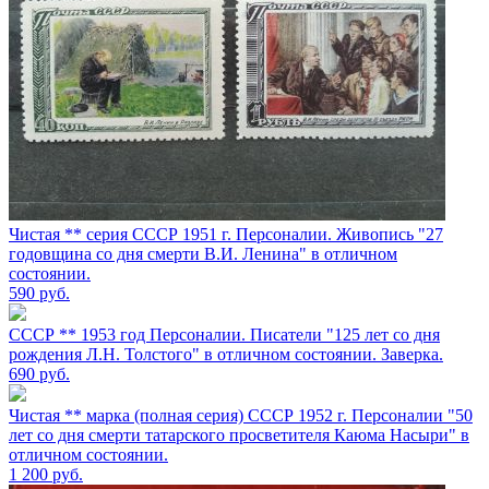
Чистая ** серия СССР 1951 г. Персоналии. Живопись "27
годовщина со дня смерти В.И. Ленина" в отличном
состоянии.
590
руб.
СССР ** 1953 год Персоналии. Писатели "125 лет со дня
рождения Л.Н. Толстого" в отличном состоянии. Заверка.
690
руб.
Чистая ** марка (полная серия) СССР 1952 г. Персоналии "50
лет со дня смерти татарского просветителя Каюма Насыри" в
отличном состоянии.
1 200
руб.