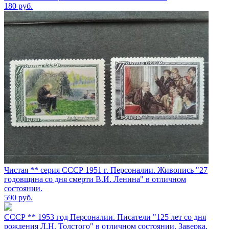
180
руб.
Чистая ** серия СССР 1951 г. Персоналии. Живопись "27
годовщина со дня смерти В.И. Ленина" в отличном
состоянии.
590
руб.
СССР ** 1953 год Персоналии. Писатели "125 лет со дня
рождения Л.Н. Толстого" в отличном состоянии. Заверка.