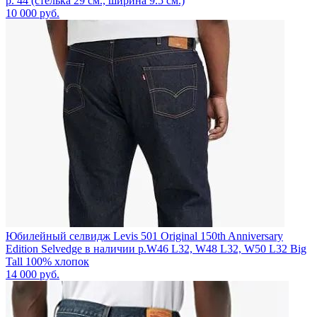
р. 44 (стелька 29 см., ширина 9.5 см.)
10 000
руб.
Юбилейный селвидж Levis 501 Original 150th Anniversary
Edition Selvedge в наличии р.W46 L32, W48 L32, W50 L32 Big
Tall 100% хлопок
14 000
руб.