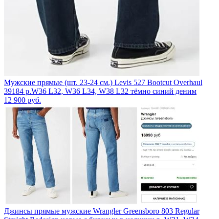
Мужские прямые (шт. 23-24 см.) Levis 527 Bootcut Overhaul
39184 р.W36 L32, W36 L34, W38 L32 тёмно синий деним
12 900
руб.
Джинсы прямые мужские Wrangler Greensboro 803 Regular