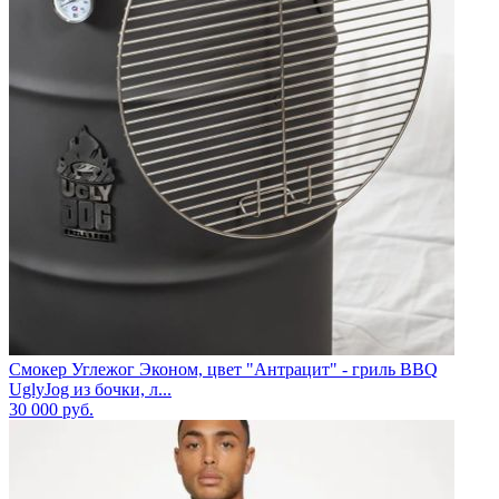
Смокер Углежог Эконом, цвет "Антрацит" - гриль BBQ
UglyJog из бочки, л...
30 000
руб.