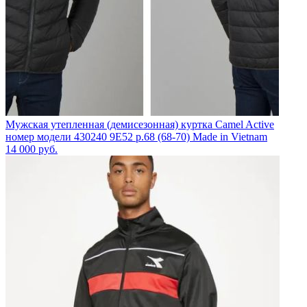
Мужская утепленная (демисезонная) куртка Camel Active
номер модели 430240 9E52 р.68 (68-70) Made in Vietnam
14 000
руб.