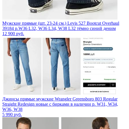
Мужские прямые (шт. 23-24 см.) Levis 527 Bootcut Overhaul
39184 р.W36 L32, W36 L34, W38 L32 тёмно синий деним
12 900
руб.
Джинсы прямые мужские Wrangler Greensboro 803 Regular
Straight Redesign новые с бирками в наличии р. W31, W34,
W36, W38
5 990
руб.