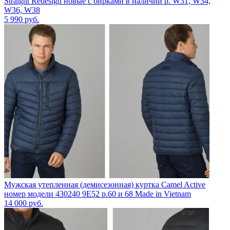
Straight Redesign новые с бирками в наличии р. W31, W34,
W36, W38
5 990
руб.
Мужская утепленная (демисезонная) куртка Camel Active
номер модели 430240 9E52 р.60 и 68 Made in Vietnam
14 000
руб.