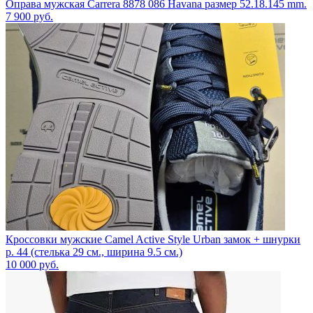
Оправа мужская Carrera 8878 086 Havana размер 52.18.145 mm.
7 900
руб.
Кроссовки мужские Camel Active Style Urban замок + шнурки
р. 44 (стелька 29 см., ширина 9.5 см.)
10 000
руб.