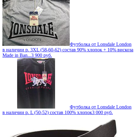
Футболка от Lonsdale London
в наличии р. 3XL (58-60-62) состав 90% хлопок + 10% вискоза
Made in Ban...
3 900
руб.
Футболка от Lonsdale London
в наличии р. L (50-52) состав 100% хлопок
3 000
руб.