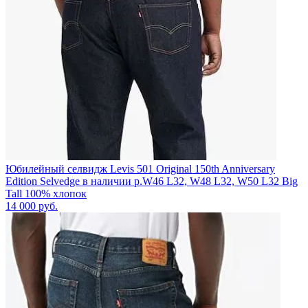
Юбилейный селвидж Levis 501 Original 150th Anniversary
Edition Selvedge в наличии р.W46 L32, W48 L32, W50 L32 Big
Tall 100% хлопок
14 000
руб.