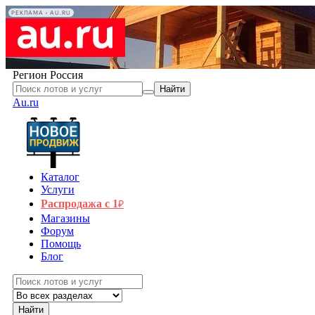
РЕКЛАМА • AU.RU
Регион
Россия
Найти
Au.ru
Каталог
Услуги
Распродажа с 1
₽
Магазины
Форум
Помощь
Блог
Найти