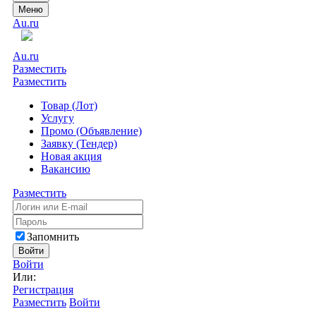
Меню
Au.ru
Au.ru
Разместить
Разместить
Товар (Лот)
Услугу
Промо (Объявление)
Заявку (Тендер)
Новая акция
Вакансию
Разместить
Запомнить
Войти
Войти
Или:
Регистрация
Разместить
Войти