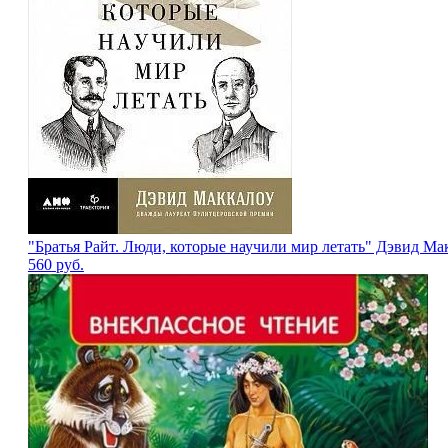
"Братья Райт. Люди, которые научили мир летать" Дэвид Ма
560
руб.