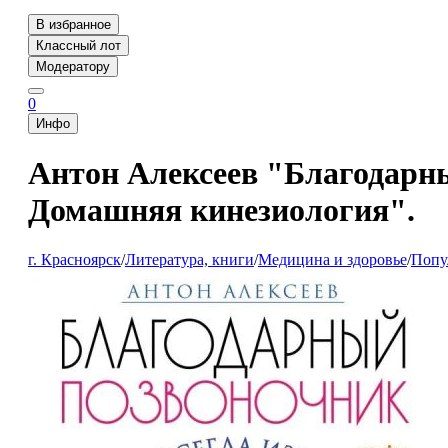
В избранное
Классный лот
Модератору
0
Инфо
Антон Алексеев "Благодарный
Домашняя кинезиология".
г. Красноярск
/
Литература, книги
/
Медицина и здоровье
/
Попу