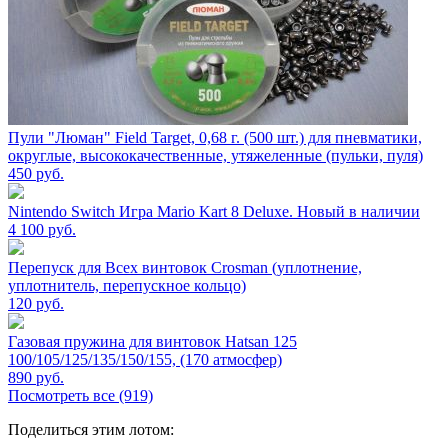
Пули "Люман" Field Target, 0,68 г. (500 шт.) для пневматики,
округлые, высококачественные, утяжеленные (пульки, пуля)
450
руб.
Nintendo Switch Игра Mario Kart 8 Deluxe. Новый в наличии
4 100
руб.
Перепуск для Всех винтовок Crosman (уплотнение,
уплотнитель, перепускное кольцо)
120
руб.
Газовая пружина для винтовок Hatsan 125
100/105/125/135/150/155, (170 атмосфер)
890
руб.
Посмотреть все (919)
Поделиться этим лотом: