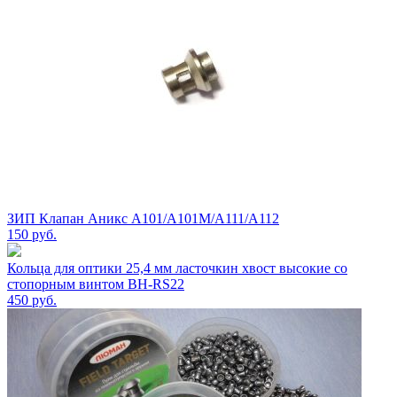
ЗИП Клапан Аникс А101/А101М/А111/А112
150
руб.
Кольца для оптики 25,4 мм ласточкин хвост высокие со
стопорным винтом BH-RS22
450
руб.