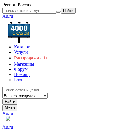
Регион
Россия
Найти
Au.ru
Каталог
Услуги
Распродажа с 1
₽
Магазины
Форум
Помощь
Блог
Найти
Меню
Au.ru
Au.ru