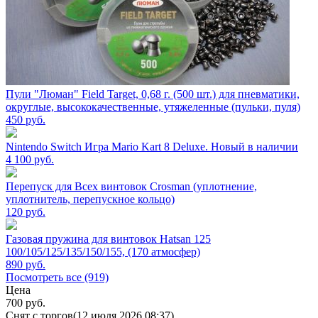
Пули "Люман" Field Target, 0,68 г. (500 шт.) для пневматики,
округлые, высококачественные, утяжеленные (пульки, пуля)
450
руб.
Nintendo Switch Игра Mario Kart 8 Deluxe. Новый в наличии
4 100
руб.
Перепуск для Всех винтовок Crosman (уплотнение,
уплотнитель, перепускное кольцо)
120
руб.
Газовая пружина для винтовок Hatsan 125
100/105/125/135/150/155, (170 атмосфер)
890
руб.
Посмотреть все (919)
Цена
700
руб.
Снят с торгов
(12 июля 2026 08:37)