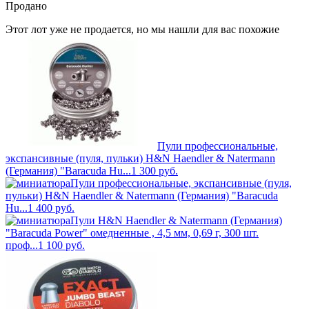
Продано
Этот лот уже не продается, но мы нашли для вас похожие
Пули профессиональные,
экспансивные (пуля, пульки) H&N Haendler & Natermann
(Германия) "Baracuda Hu...
1 300
руб.
Пули профессиональные, экспансивные (пуля,
пульки) H&N Haendler & Natermann (Германия) "Baracuda
Hu...
1 400
руб.
Пули H&N Haendler & Natermann (Германия)
"Baracuda Power" омедненные , 4,5 мм, 0,69 г, 300 шт.
проф...
1 100
руб.