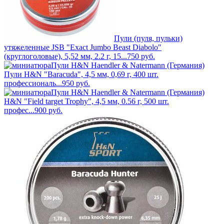
Пули (пуля, пульки)
утяжеленные JSB "Exact Jumbo Beast Diabolo"
(круглоголовые), 5,52 мм, 2.2 г, 15...
750
руб.
Пули H&N Haendler & Natermann (Германия)
Пули H&N "Baracuda", 4,5 мм, 0,69 г, 400 шт.
профессиональ...
950
руб.
Пули H&N Haendler & Natermann (Германия)
H&N "Field target Trophy", 4,5 мм, 0.56 г, 500 шт.
профес...
900
руб.