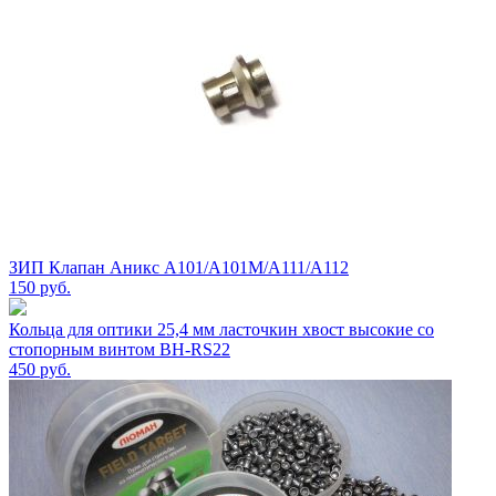
ЗИП Клапан Аникс А101/А101М/А111/А112
150
руб.
Кольца для оптики 25,4 мм ласточкин хвост высокие со
стопорным винтом BH-RS22
450
руб.