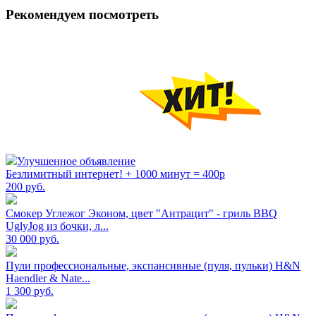
Рекомендуем посмотреть
Улучшенное объявление
Безлимитный интернет! + 1000 минут = 400р
200
руб.
Смокер Углежог Эконом, цвет "Антрацит" - гриль BBQ
UglyJog из бочки, л...
30 000
руб.
Пули профессиональные, экспансивные (пуля, пульки) H&N
Haendler & Nate...
1 300
руб.