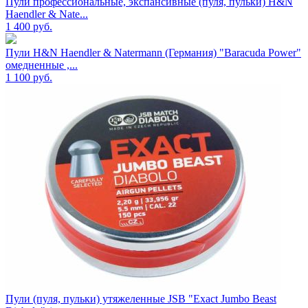
Пули профессиональные, экспансивные (пуля, пульки) H&N
Haendler & Nate...
1 400
руб.
Пули H&N Haendler & Natermann (Германия) "Baracuda Power"
омедненные ,...
1 100
руб.
Пули (пуля, пульки) утяжеленные JSB "Exact Jumbo Beast