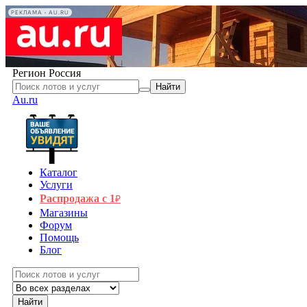
РЕКЛАМА • AU.RU
Регион
Россия
Найти
Au.ru
Каталог
Услуги
Распродажа с 1
₽
Магазины
Форум
Помощь
Блог
Найти