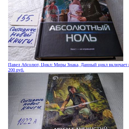
Павел Абсолют, Цикл: Миры Знака, Данный цикл включает в 
200
руб.