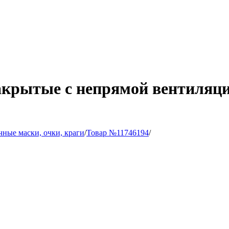
акрытые с непрямой вентиляц
ные маски, очки, краги
/
Товар №11746194
/