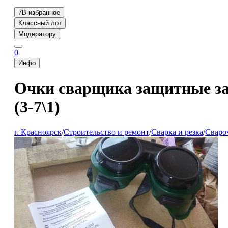
7
В избранное
Классный лот
Модератору
0
Инфо
Очки сварщика защитные з
(3-7\1)
г. Красноярск
/
Строительство и ремонт
/
Сварка и резка
/
Свароч