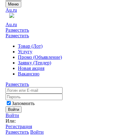
Меню
Au.ru
Au.ru
Разместить
Разместить
Товар (Лот)
Услугу
Промо (Объявление)
Заявку (Тендер)
Новая акция
Вакансию
Разместить
Запомнить
Войти
Войти
Или:
Регистрация
Разместить
Войти