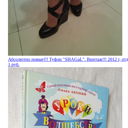
Абсолютно новые!!! Туфли "SHAGаL". Винтаж!!! 2012 г, отд
1
руб.