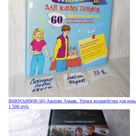
ВбЮ/OzЮ(00-56) Акопян Амаяк. Уроки волшебства для юных
1 500
руб.