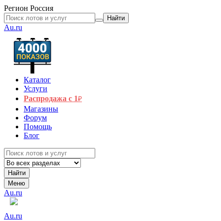
Регион
Россия
Найти
Au.ru
Каталог
Услуги
Распродажа с 1
₽
Магазины
Форум
Помощь
Блог
Найти
Меню
Au.ru
Au.ru