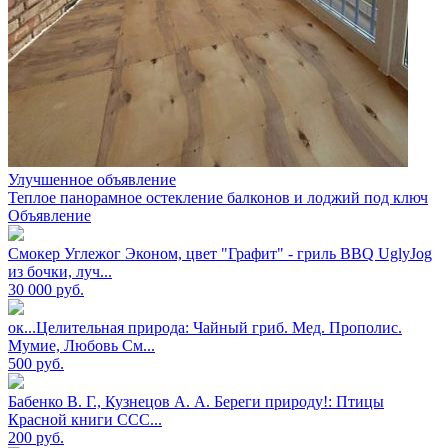
Улучшенное объявление
Теплое панорамное остекление балконов и лоджий под ключ
Объявление
Смокер Углежог Эконом, цвет "Графит" - гриль BBQ UglyJog
из бочки, луч...
30 000
руб.
ок...Целительная природа: Чайный гриб. Мед. Прополис.
Мумие, Любовь См...
500
руб.
Бабенко В. Г., Кузнецов А. А. Береги природу!: Птицы
Красной книги ССС...
200
руб.