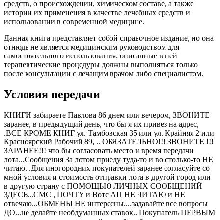
средств, о происхождении, химическом составе, а также
истории их применения в качестве лечебных средств и
использовании в современной медицине.
Данная книга представляет собой справочное издание, но она
отнюдь не является медицинским руководством для
самостоятельного использования; описанные в ней
терапевтические процедуры должны выполняться только
после консультации с лечащим врачом либо специалистом.
Условия передачи
КНИГИ забираете Павлова 86 днем или вечером, ЗВОНИТЕ
заранее, в предыдущий день, что бы я их привез на адрес,
.ВСЕ КРОМЕ КНИГ ул. Тамбовская 35 или ул. Крайняя 2 или
Красноярский Рабочий 89, .. ОБЯЗАТЕЛЬНО!!! ЗВОНИТЕ !!!
ЗАРАНЕЕ!!! что бы согласовать место и время передачи
лота...Сообщения За лотом приеду туда-то и во столько-то НЕ
читаю...Для иногородних покупателей заранее согласуйте со
мной условия и стоимость отправки лота в другой город или
в другую страну с ПОМОЩЬЮ ЛИЧНЫХ СООБЩЕНИЙ
ЗДЕСЬ...СМС , ПОЧТУ и Вотс АП НЕ ЧИТАЮ и НЕ
отвечаю...ОБМЕНЫ НЕ интересны....задавайте все вопросы
ДО...не делайте необдуманных ставок...Покупатель ПЕРВЫМ