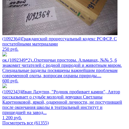
(1092364)Гражданский процессуальный кодекс РСФСР. С
постатейными материалами
250
руб.
ок.(1092349*2)..Охотничьи просторы. Альманах, №№ 5, 6
знакомит читателей с родной природой и животным миром.
Специальные разделы посвящены важнейшим проблемам
современной охоты, вопросам охраны природы....
600
руб.
(1092343)Иван Лазутин, "Родник пробивает камни", Автор
рассказывает о судьбе молодой девушки Светланы
Каретниковой, яркой, одаренной личности, не поступившей
после окончания школы в театральный институт и
пришедшей на завод...
1 200
руб.
Посмотреть все (61355)