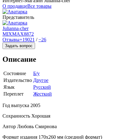
Интернет-Магазин Julianna-cher
О продавце
Все товары
Представитель
Julianna-cher
MIXMAX
8872
Отзывы
+19021
/
−26
Задать вопрос
Описание
Состояние
Б/у
Издательство
Другое
Язык
Русский
Переплет
Жесткий
Год выпуска 2005
Сохранность Хорошая
Автор Любовь Смирнова
Формат издания 170х260 мм (средний формат)