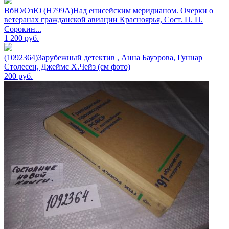
ВбЮ/ОзЮ (Н799А)Над енисейским меридианом. Очерки о
ветеранах гражданской авиации Красноярья, Сост. П. П.
Сорокин...
1 200
руб.
(1092364)Зарубежный детектив , Анна Бауэрова, Гуннар
Столесен, Джеймс Х.Чейз (см фото)
200
руб.