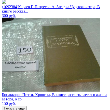
(1092384)Караев Г. Потресов А. Загадка Чудского озера, В
книге рассказ...
300
руб.
Бонаккорсо Питти. Хроника, В книге рассказывается о жизни
автора, о со...
150
руб.
Показать еще