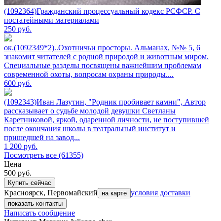
(1092364)Гражданский процессуальный кодекс РСФСР. С
постатейными материалами
250
руб.
ок.(1092349*2)..Охотничьи просторы. Альманах, №№ 5, 6
знакомит читателей с родной природой и животным миром.
Специальные разделы посвящены важнейшим проблемам
современной охоты, вопросам охраны природы....
600
руб.
(1092343)Иван Лазутин, "Родник пробивает камни", Автор
рассказывает о судьбе молодой девушки Светланы
Каретниковой, яркой, одаренной личности, не поступившей
после окончания школы в театральный институт и
пришедшей на завод...
1 200
руб.
Посмотреть все (61355)
Цена
500
руб.
Купить сейчас
Красноярск, Первомайский
условия доставки
на карте
показать контакты
Написать сообщение