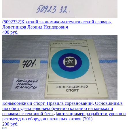
(5092332)Краткий экономико-математический словарь,
Лопатников Леонид Исидорович
400
руб.
Конькобежный спорт. Правила соревнований, Основ.вним.в
пособии удел.первонач.обучению катанию на коньках и
ознакомл.с техникой бега.Даются пример.разработки уроков и
рекоменд.по оборудов.школьных катков (701)
200
руб.