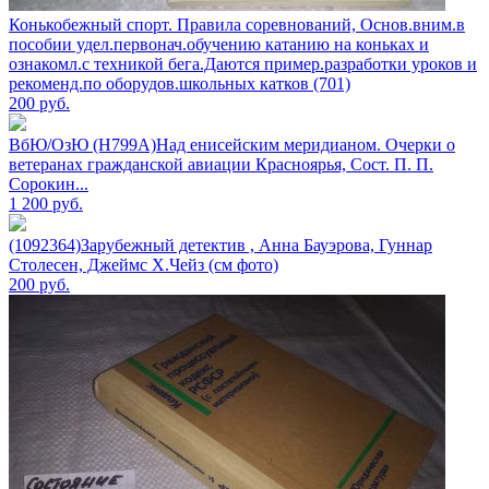
Конькобежный спорт. Правила соревнований, Основ.вним.в
пособии удел.первонач.обучению катанию на коньках и
ознакомл.с техникой бега.Даются пример.разработки уроков и
рекоменд.по оборудов.школьных катков (701)
200
руб.
ВбЮ/ОзЮ (Н799А)Над енисейским меридианом. Очерки о
ветеранах гражданской авиации Красноярья, Сост. П. П.
Сорокин...
1 200
руб.
(1092364)Зарубежный детектив , Анна Бауэрова, Гуннар
Столесен, Джеймс Х.Чейз (см фото)
200
руб.