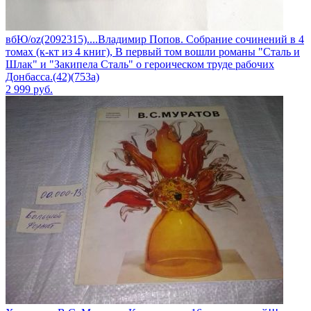
вбЮ/oz(2092315)....Владимир Попов. Собрание сочинений в 4
томах (к-кт из 4 книг), В первый том вошли романы "Сталь и
Шлак" и "Закипела Сталь" о героическом труде рабочих
Донбасса.(42)(753а)
2 999
руб.