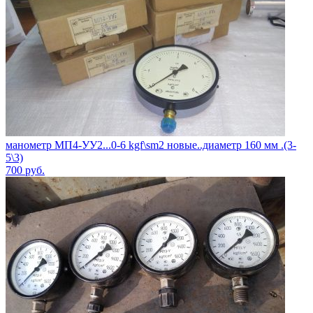
манометр МП4-УУ2...0-6 kgf\sm2 новые..диаметр 160 мм .(3-
5\3)
700
руб.