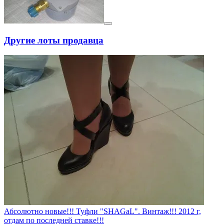
Другие лоты продавца
Абсолютно новые!!! Туфли "SHAGаL". Винтаж!!! 2012 г,
отдам по последней ставке!!!