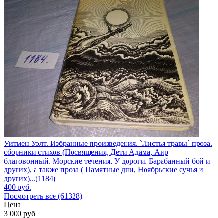
Уитмен Уолт. Избранные произведения. `Листья травы` проза.
сборники стихов (Посвящения, Дети Адама, Аир
благовонный, Морские течения, У дороги, Барабанный бой и
других), а также проза ( Памятные дни, Ноябрьские сучья и
других)...(1184)
400
руб.
Посмотреть все (61328)
Цена
3 000
руб.