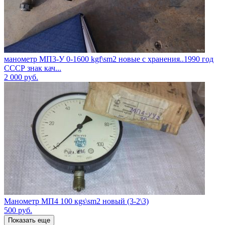
манометр МП3-У 0-1600 kgf\sm2 новые с хранения..1990 год
СССР знак кач...
2 000
руб.
Манометр МП4 100 кgs\sm2 новый (3-2\3)
500
руб.
Показать еще