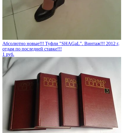
Абсолютно новые!!! Туфли "SHAGаL". Винтаж!!! 2012 г,
отдам по последней ставке!!!
1
руб.