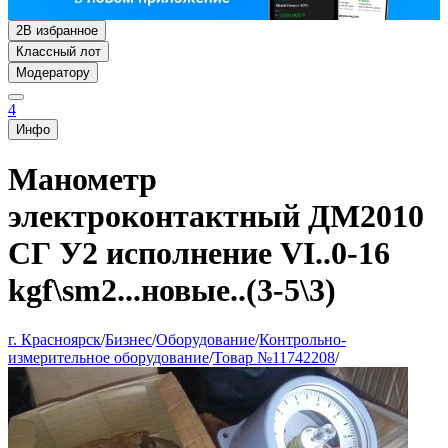
2
В избранное
Классный лот
Модератору
4
Инфо
Манометр
электроконтактный ДМ2010
СГ У2 исполнение VI..0-16
kgf\sm2...новые..(3-5\3)
г. Красноярск
/
Бизнес
/
Оборудование
/
Контрольно-
измерительное оборудование
/
Товар №11742208
/