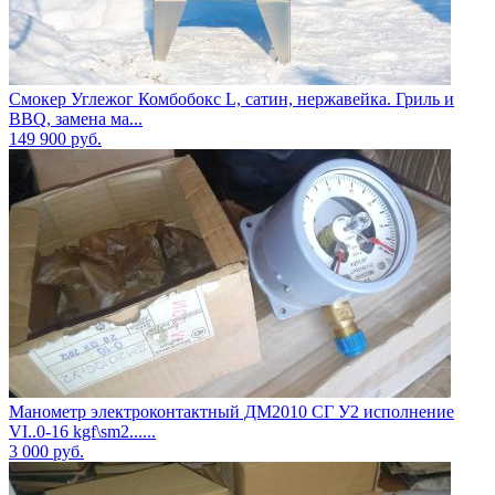
Смокер Углежог Комбобокс L, сатин, нержавейка. Гриль и
BBQ, замена ма...
149 900
руб.
Манометр электроконтактный ДМ2010 СГ У2 исполнение
VI..0-16 kgf\sm2......
3 000
руб.