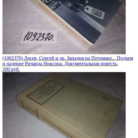
(1092370) Лосев, Сергей и др. Западня на Потомаке... Подъем
и падение Ричарда Никсона. Документальная повесть.
200
руб.