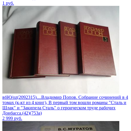
1
руб.
вбЮ/oz(2092315)....Владимир Попов. Собрание сочинений в 4
томах (к-кт из 4 книг), В первый том вошли романы "Сталь и
Шлак" и "Закипела Сталь" о героическом труде рабочих
Донбасса.(42)(753а)
2 999
руб.