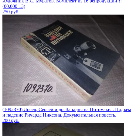
Художник В.С. Муратов. Комплект из 16 репродукций!!!
(00.000-13)
250
руб.
(1092370) Лосев, Сергей и др. Западня на Потомаке... Подъем
и падение Ричарда Никсона. Документальная повесть.
200
руб.