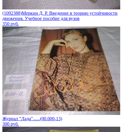
(1092388)Меркин Д. Р. Введение в теорию устойчивости
движения. Учебное пособие для вузов
350
руб.
Журнал "Лада"......(00.000-13)
300
руб.