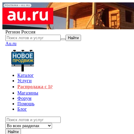
РЕКЛАМА • AU.RU
Регион
Россия
Найти
Au.ru
Каталог
Услуги
Распродажа с 1
₽
Магазины
Форум
Помощь
Блог
Найти