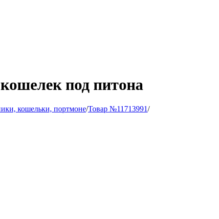
кошелек под питона
ики, кошельки, портмоне
/
Товар №11713991
/