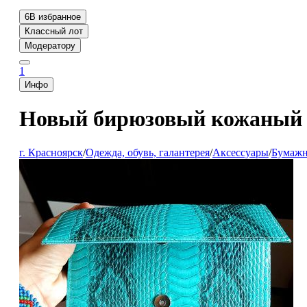
6
В избранное
Классный лот
Модератору
1
Инфо
Новый бирюзовый кожаный 
г. Красноярск
/
Одежда, обувь, галантерея
/
Аксессуары
/
Бумажн