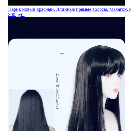
Парик новый красный. Длинные прямые волосы. Махагон, к
800
руб.