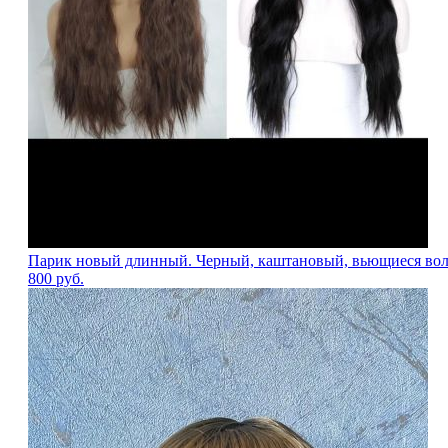
Парик новый длинный. Черный, каштановый, вьющиеся вол
800
руб.