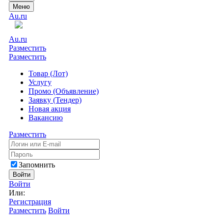
Меню
Au.ru
Au.ru
Разместить
Разместить
Товар (Лот)
Услугу
Промо (Объявление)
Заявку (Тендер)
Новая акция
Вакансию
Разместить
Запомнить
Войти
Войти
Или:
Регистрация
Разместить
Войти