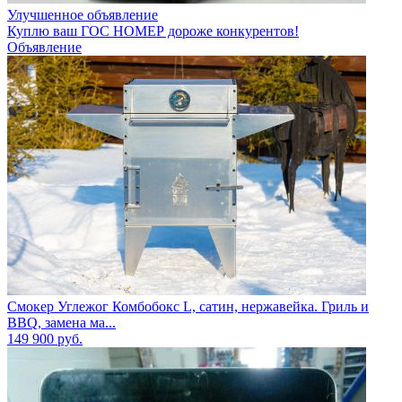
Улучшенное объявление
Куплю ваш ГОС НОМЕР дороже конкурентов!
Объявление
Смокер Углежог Комбобокс L, сатин, нержавейка. Гриль и
BBQ, замена ма...
149 900
руб.