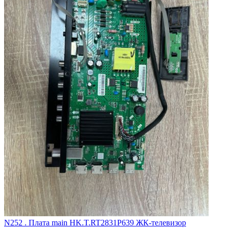
N252 . Плата main HK.T.RT2831P639 ЖК-телевизор