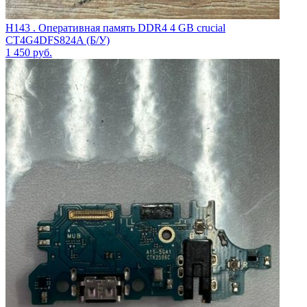
H143 . Оперативная память DDR4 4 GB crucial
CT4G4DFS824A (Б/У)
1 450
руб.