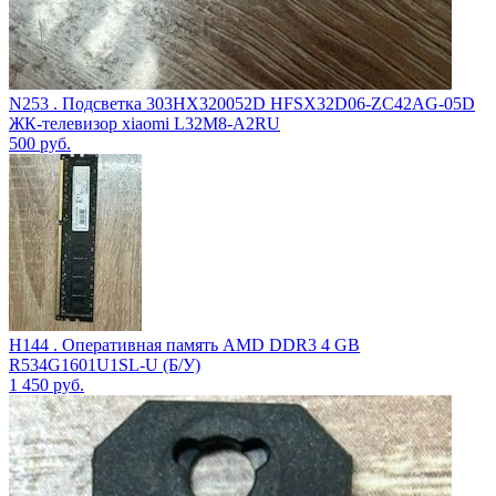
N253 . Подсветка 303HX320052D HFSX32D06-ZC42AG-05D
ЖК-телевизор xiaomi L32M8-A2RU
500
руб.
H144 . Оперативная память AMD DDR3 4 GB
R534G1601U1SL-U (Б/У)
1 450
руб.