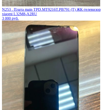
N253 . Плата main TPD.MT9216T.PB791 (T) ЖК-телевизор
xiaomi L32M8-A2RU
3 000
руб.