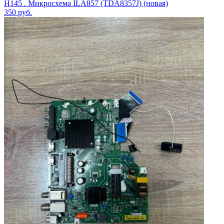
H145 . Микросхема ILA857 (TDA8357J) (новая)
350
руб.