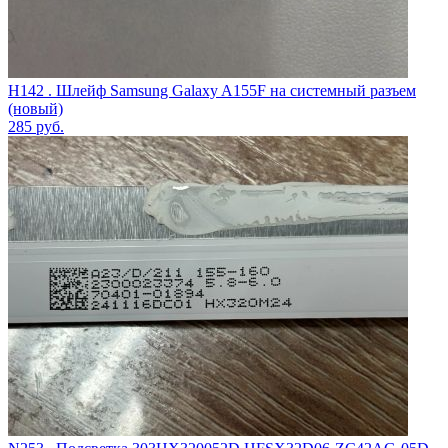
H142 . Шлейф Samsung Galaxy A155F на системный разъем
(новый)
285
руб.