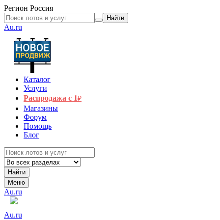
Регион
Россия
Найти
Au.ru
Каталог
Услуги
Распродажа с 1
₽
Магазины
Форум
Помощь
Блог
Найти
Меню
Au.ru
Au.ru