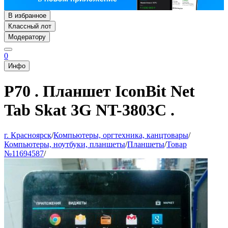
В избранное
Классный лот
Модератору
0
Инфо
P70 . Планшет IconBit Net
Tab Skat 3G NT-3803C .
г. Красноярск
/
Компьютеры, оргтехника, канцтовары
/
Компьютеры, ноутбуки, планшеты
/
Планшеты
/
Товар
№11694587
/