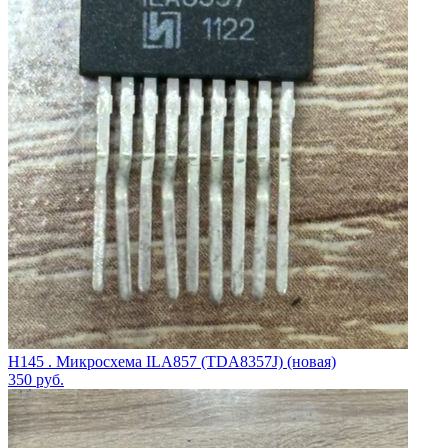
H145 . Микросхема ILA857 (TDA8357J) (новая)
350
руб.