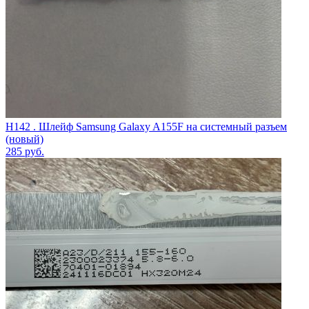
H142 . Шлейф Samsung Galaxy A155F на системный разъем
(новый)
285
руб.