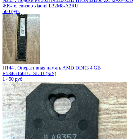
N253 . Подсветка 303HX320052D HFSX32D06-ZC42AG-05D
ЖК-телевизор xiaomi L32M8-A2RU
500
руб.
H144 . Оперативная память AMD DDR3 4 GB
R534G1601U1SL-U (Б/У)
1 450
руб.