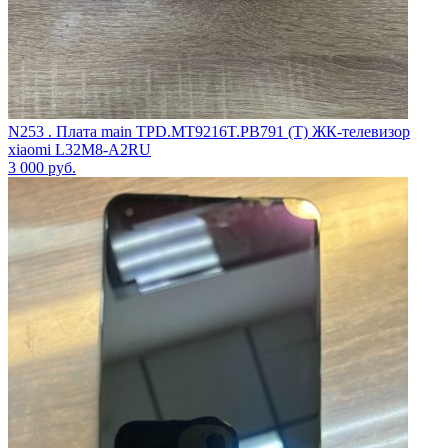
N253 . Плата main TPD.MT9216T.PB791 (T) ЖК-телевизор
xiaomi L32M8-A2RU
3 000
руб.