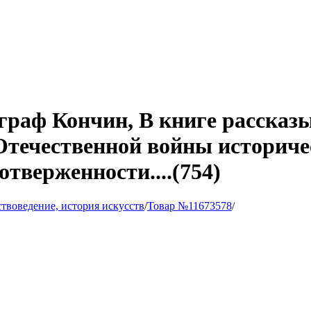
раф Кончин, В книге рассказы
Отечественной войны историче
отверженности....(754)
твоведение, история искусств
/
Товар №11673578
/