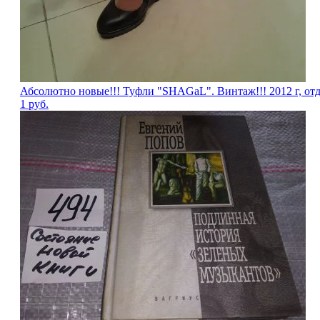
Абсолютно новые!!! Туфли "SHAGаL". Винтаж!!! 2012 г, отд
1
руб.