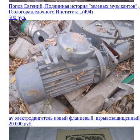
Попов Евгений, Подлинная история "зеленых музыкантов",
Геологоразведочного Института...(494)
500
руб.
av электродвигатель новый фланцевый, взрывозащищенный 150
20 000
руб.