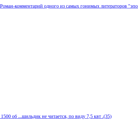
 Роман-комментарий одного из самых гонимых литераторов "эпо
0 об ...шильдик не читается, по виду 7,5 квт .(35)