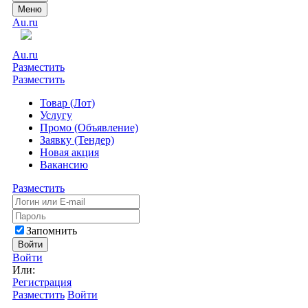
Меню
Au.ru
Au.ru
Разместить
Разместить
Товар (Лот)
Услугу
Промо (Объявление)
Заявку (Тендер)
Новая акция
Вакансию
Разместить
Запомнить
Войти
Войти
Или:
Регистрация
Разместить
Войти