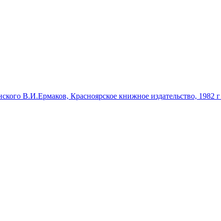
нского В.И.Ермаков, Красноярское книжное издательство, 1982 г 