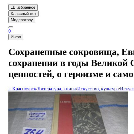
1
В избранное
Классный лот
Модератору
0
Инфо
Сохраненные сокровища, Евг
сохранении в годы Великой 
ценностей, о героизме и само
г. Красноярск
/
Литература, книги
/
Искусство, культура
/
Искусс