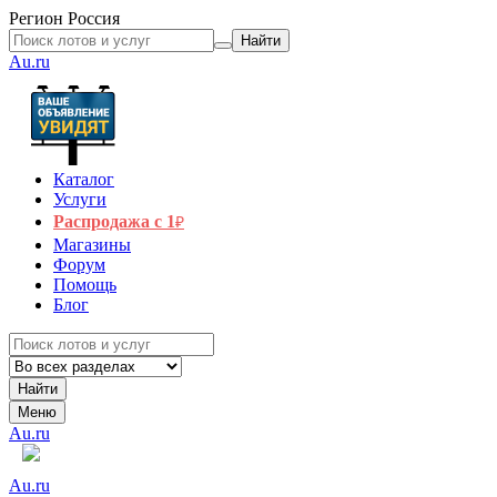
Регион
Россия
Найти
Au.ru
Каталог
Услуги
Распродажа с 1
₽
Магазины
Форум
Помощь
Блог
Найти
Меню
Au.ru
Au.ru