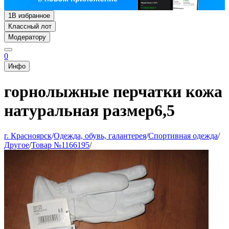
1
В избранное
Классный лот
Модератору
0
Инфо
горнолыжные перчатки кожа
натуральная размер6,5
г. Красноярск
/
Одежда, обувь, галантерея
/
Спортивная одежда
/
Другое
/
Товар №1166195
/