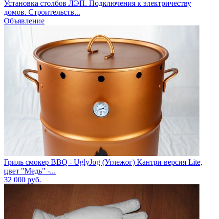
Установка столбов ЛЭП. Подключения к электричеству
домов. Строительств...
Объявление
Гриль смокер BBQ - UglyJog (Углежог) Кантри версия Lite,
цвет "Медь" -...
32 000
руб.