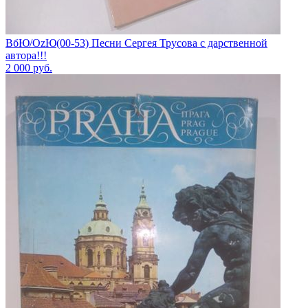
ВбЮ/OzЮ(00-53) Песни Сергея Трусова с дарственной
автора!!!
2 000
руб.