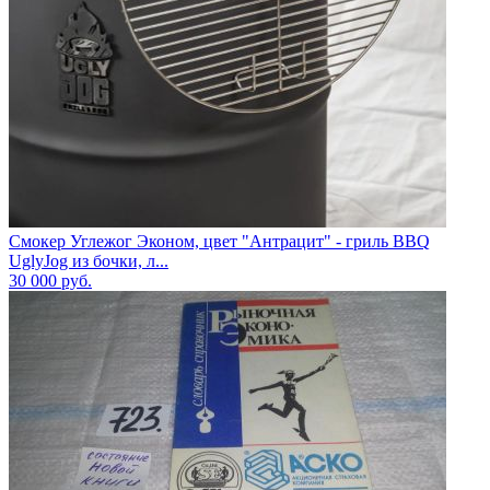
Смокер Углежог Эконом, цвет "Антрацит" - гриль BBQ
UglyJog из бочки, л...
30 000
руб.