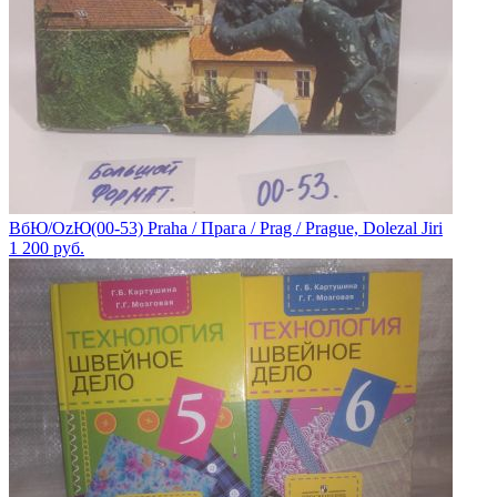
ВбЮ/OzЮ(00-53) Praha / Прага / Prag / Prague, Dolezal Jiri
1 200
руб.