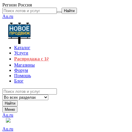
Регион
Россия
Найти
Au.ru
Каталог
Услуги
Распродажа с 1
₽
Магазины
Форум
Помощь
Блог
Найти
Меню
Au.ru
Au.ru