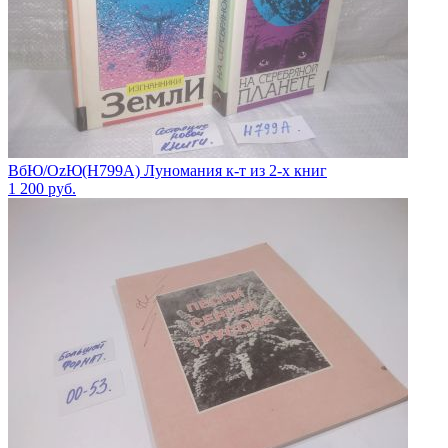
ВбЮ/OzЮ(Н799А) Луномания к-т из 2-х книг
1 200
руб.