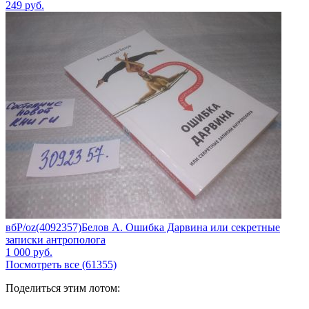
249
руб.
вбР/oz(4092357)Белов А. Ошибка Дарвина или секретные
записки антрополога
1 000
руб.
Посмотреть все (61355)
Поделиться этим лотом: