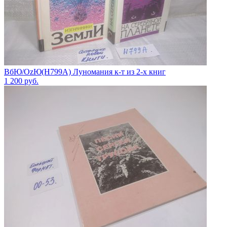
ВбЮ/OzЮ(Н799А) Луномания к-т из 2-х книг
1 200
руб.