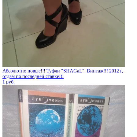
Абсолютно новые!!! Туфли "SHAGаL". Винтаж!!! 2012 г,
отдам по последней ставке!!!
1
руб.