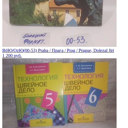
ВбЮ/OzЮ(00-53) Praha / Прага / Prag / Prague, Dolezal Jiri
1 200
руб.