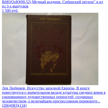
ВбЮ/OzЮ(00-52) Медный всадник. Сибирский регион" к-кт
из 3-х выпусков
1 500
руб.
Лев Любимов, Искусство западной Европы, В книге
повествуется о значительном вкладе культуры средних веков в
сокровищницу художественных ценностей, созданных
человечеством, о величайшем прогрессивном перевороте...
(206)(083)(134)