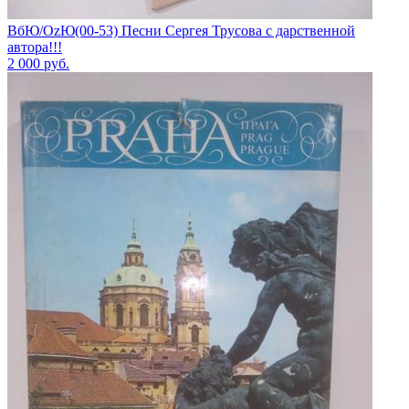
ВбЮ/OzЮ(00-53) Песни Сергея Трусова с дарственной
автора!!!
2 000
руб.