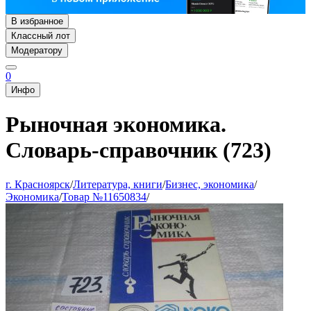
В избранное
Классный лот
Модератору
0
Инфо
Рыночная экономика.
Словарь-справочник (723)
г. Красноярск
/
Литература, книги
/
Бизнес, экономика
/
Экономика
/
Товар №11650834
/