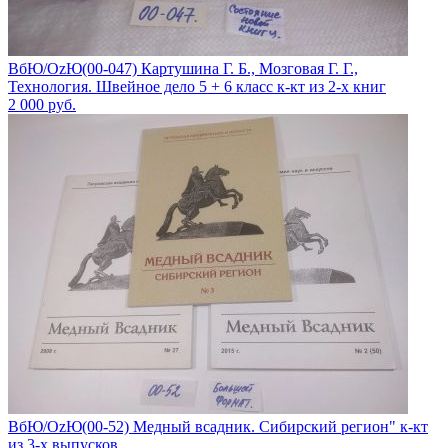
ВбЮ/OzЮ(00-047) Картушина Г. Б., Мозговая Г. Г.,
Технология. Швейное дело 5 + 6 класс к-кт из 2-х книг
2 000
руб.
ВбЮ/OzЮ(00-52) Медный всадник. Сибирский регион" к-кт
из 3-х выпусков