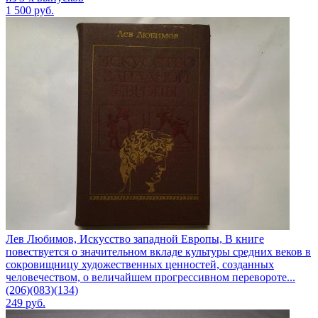
1 500
руб.
Лев Любимов, Искусство западной Европы, В книге
повествуется о значительном вкладе культуры средних веков в
сокровищницу художественных ценностей, созданных
человечеством, о величайшем прогрессивном перевороте...
(206)(083)(134)
249
руб.