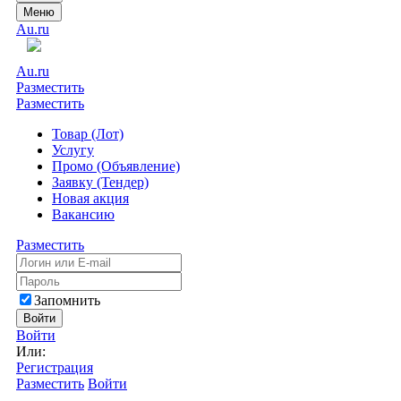
Меню
Au.ru
Au.ru
Разместить
Разместить
Товар (Лот)
Услугу
Промо (Объявление)
Заявку (Тендер)
Новая акция
Вакансию
Разместить
Запомнить
Войти
Войти
Или:
Регистрация
Разместить
Войти