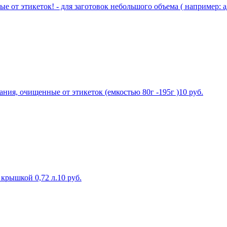
 от этикеток! - для заготовок небольшого объема ( например: а
ания, очищенные от этикеток (емкостью 80г -195г )
10
руб.
 крышкой 0,72 л.
10
руб.