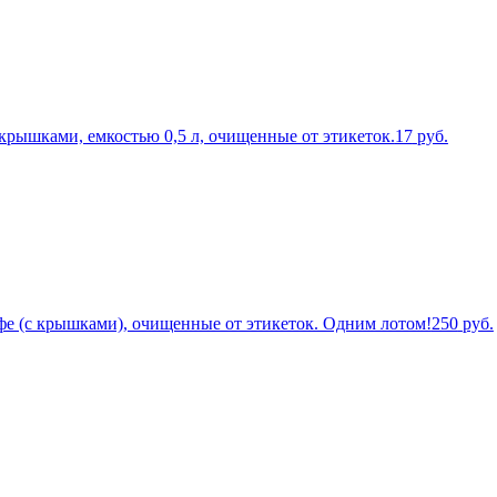
рышками, емкостью 0,5 л, очищенные от этикеток.
17
руб.
фе (с крышками), очищенные от этикеток. Одним лотом!
250
руб.