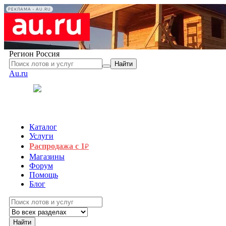
РЕКЛАМА • AU.RU
Регион
Россия
Найти
Au.ru
Каталог
Услуги
Распродажа с 1
₽
Магазины
Форум
Помощь
Блог
Найти