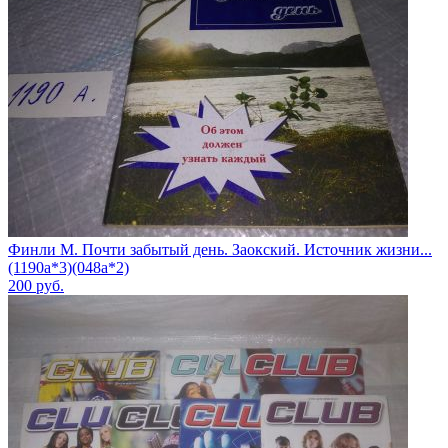
Финли М. Почти забытый день. Заокский. Источник жизни...
(1190а*3)(048а*2)
200
руб.