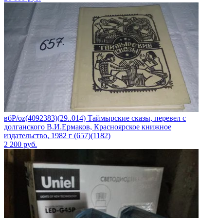
вбР/oz(4092383)(29..014) Таймырские сказы, перевел с
долганского В.И.Ермаков, Красноярское книжное
издательство, 1982 г (657)(1182)
2 200
руб.