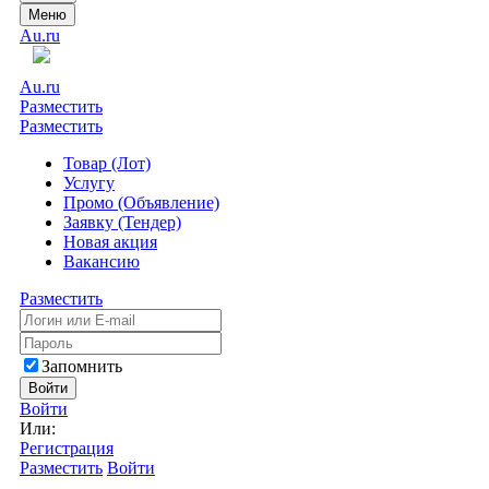
Меню
Au.ru
Au.ru
Разместить
Разместить
Товар (Лот)
Услугу
Промо (Объявление)
Заявку (Тендер)
Новая акция
Вакансию
Разместить
Запомнить
Войти
Войти
Или:
Регистрация
Разместить
Войти