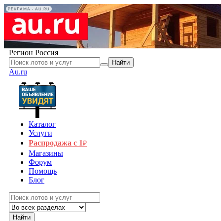
РЕКЛАМА • AU.RU
Регион
Россия
Найти
Au.ru
Каталог
Услуги
Распродажа с 1
₽
Магазины
Форум
Помощь
Блог
Найти