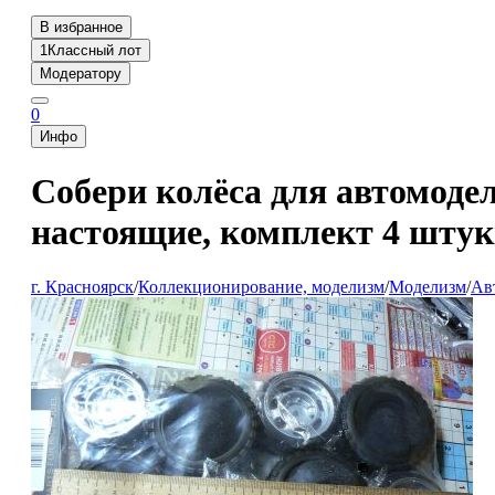
В избранное
1
Классный лот
Модератору
0
Инфо
Собери колёса для автомоде
настоящие, комплект 4 штук
г. Красноярск
/
Коллекционирование, моделизм
/
Моделизм
/
Ав