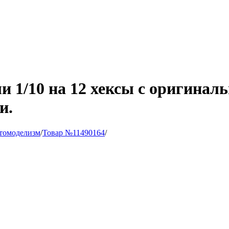
ли 1/10 на 12 хексы с оригина
и.
томоделизм
/
Товар №11490164
/