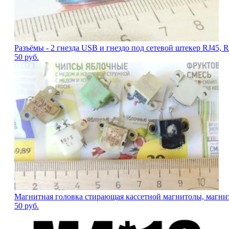
Разъёмы - 2 гнезда USB и гнездо под сетевой штекер RJ45, R
50
руб.
Магнитная головка стирающая кассетной магнитолы, магнито
50
руб.