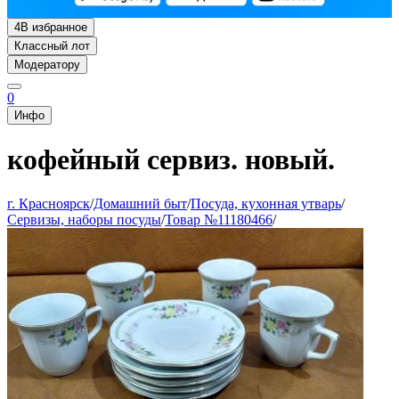
4
В избранное
Классный лот
Модератору
0
Инфо
кофейный сервиз. новый.
г. Красноярск
/
Домашний быт
/
Посуда, кухонная утварь
/
Сервизы, наборы посуды
/
Товар №11180466
/