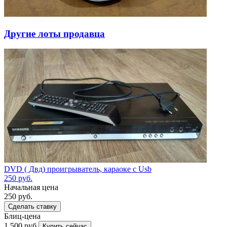
Другие лоты продавца
DVD ( Двд) проигрыватель, караоке с Usb
250
руб.
Начальная цена
250
руб.
Сделать ставку
Блиц-цена
1 500 руб.
Купить сейчас