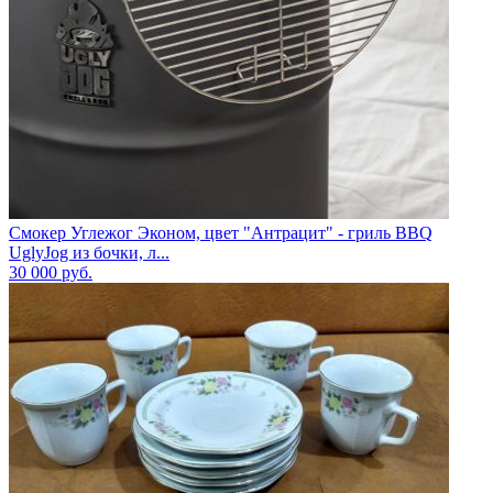
Смокер Углежог Эконом, цвет "Антрацит" - гриль BBQ
UglyJog из бочки, л...
30 000
руб.