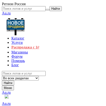
Регион
Россия
Найти
Au.ru
Каталог
Услуги
Распродажа с 1
₽
Магазины
Форум
Помощь
Блог
Найти
Меню
Au.ru
Au.ru