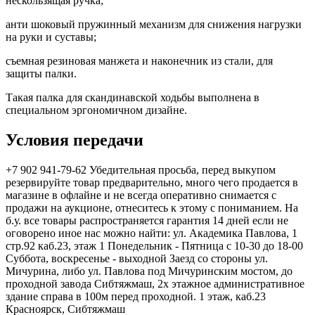
нескользящая ручка;
анти шоковый пружинный механизм для снижения нагрузки
на руки и суставы;
съемная резиновая манжета и наконечник из стали, для
защиты палки.
Такая палка для скандинавской ходьбы выполнена в
специальном эргономичном дизайне.
Условия передачи
+7 902 941-79-62 Убедительная просьба, перед выкупом
резервируйте товар предварительно, много чего продается в
магазине в офлайне и не всегда оперативно снимается с
продажи на аукционе, отнеситесь к этому с пониманием. На
б.у. все товары распространяется гарантия 14 дней если не
оговорено иное нас можно найти: ул. Академика Павлова, 1
стр.92 каб.23, этаж 1 Понедельник - Пятница с 10-30 до 18-00
Суббота, воскресенье - выходной Заезд со стороны ул.
Мичурина, либо ул. Павлова под Мичуринским мостом, до
проходной завода Сибтяжмаш, 2х этажное административное
здание справа в 100м перед проходной. 1 этаж, каб.23
Красноярск, Сибтяжмаш