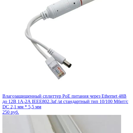
Влагозащищенный сплиттер PoE питания через Ethernet 48В
до 12В 1A-2A IEEE802.3af /at стандартный тип 10/100 Мбит/с
DC 2,1 мм * 5,5 мм
250
руб.