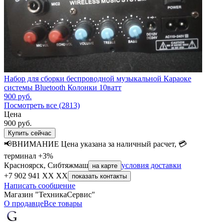
Набор для сборки беспроводной музыкальной Караоке
системы Bluetooth Колонки 10ватт
900
руб.
Посмотреть все (2813)
Цена
900
руб.
Купить сейчас
📢ВНИМАНИЕ Цена указана за наличный расчет, 💳
терминал +3%
Красноярск, Сибтяжмаш
условия доставки
на карте
+7 902 941 XX XX
показать контакты
Написать сообщение
Магазин "ТехникаСервис"
О продавце
Все товары