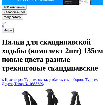
18
В избранное
2
Классный лот
Модератору
4
Инфо
Палки для скандинавской
ходьбы (комплект 2шт) 135см
новые цвета разные
трекинговые скандинавские
г. Красноярск
/
Туризм, охота, рыбалка, самооборона
/
Туризм
/
Другое
/
Товар №10855689
/