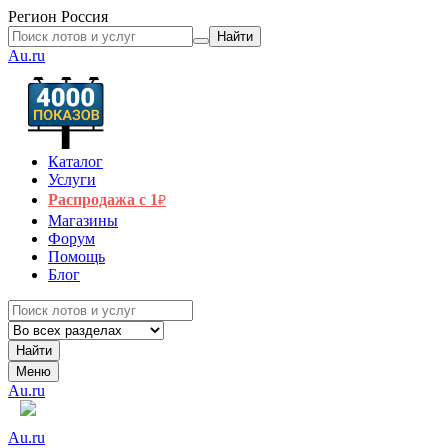
Регион
Россия
Найти
Au.ru
Каталог
Услуги
Распродажа с 1
₽
Магазины
Форум
Помощь
Блог
Найти
Меню
Au.ru
Au.ru