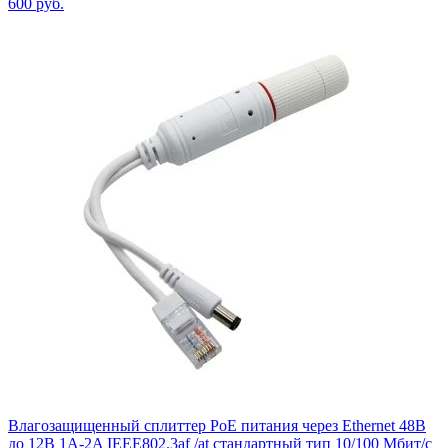
600
руб.
Влагозащищенный сплиттер PoE питания через Ethernet 48В
до 12В 1A-2A IEEE802.3af /at стандартный тип 10/100 Мбит/с