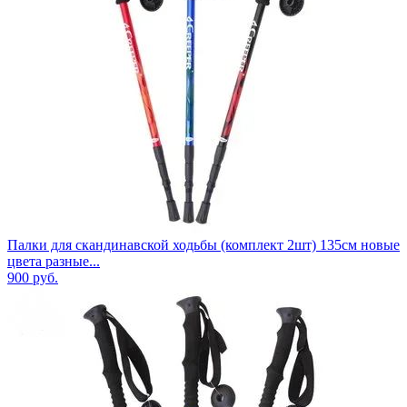
Палки для скандинавской ходьбы (комплект 2шт) 135см новые
цвета разные...
900
руб.