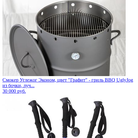
Смокер Углежог Эконом, цвет "Графит" - гриль BBQ UglyJog
из бочки, луч...
30 000
руб.