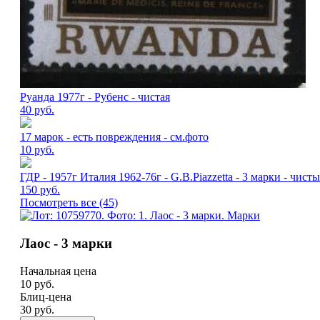
Руанда 1977г - Рубенс - чистая
40
руб.
17 марок - есть повреждения - см.фото
10
руб.
ГДР - 1957г Италия 1962-76г - G.B.Piazzetta - 3 марки - чист
150
руб.
Посмотреть все (45)
Лаос - 3 марки
Начальная цена
10
руб.
Блиц-цена
30 руб.