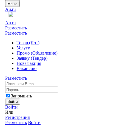
Меню
Au.ru
Au.ru
Разместить
Разместить
Товар (Лот)
Услугу
Промо (Объявление)
Заявку (Тендер)
Новая акция
Вакансию
Разместить
Запомнить
Войти
Войти
Или:
Регистрация
Разместить
Войти