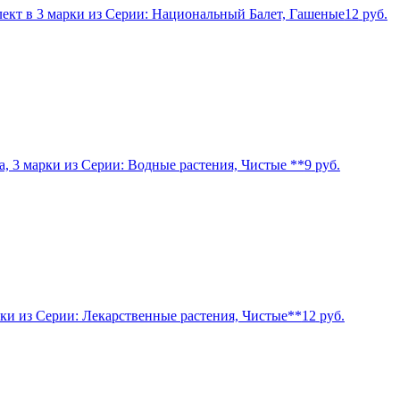
ект в 3 марки из Серии: Национальный Балет, Гашеные
12
руб.
, 3 марки из Серии: Водные растения, Чистые **
9
руб.
ки из Серии: Лекарственные растения, Чистые**
12
руб.