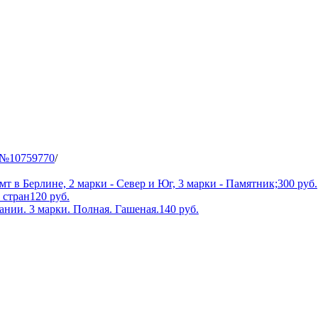
 №10759770
/
т в Берлине, 2 марки - Север и Юг, 3 марки - Памятник;
300
руб.
 стран
120
руб.
ании. 3 марки. Полная. Гашеная.
140
руб.