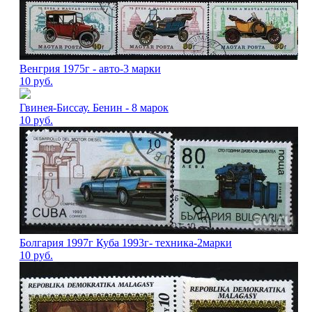
Венгрия 1975г - авто-3 марки
10
руб.
Гвинея-Биссау. Бенин - 8 марок
10
руб.
Болгария 1997г Куба 1993г- техника-2марки
10
руб.