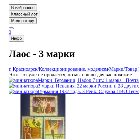
В избранное
Классный лот
Модератору
0
Инфо
Лаос - 3 марки
г. Красноярск
/
Коллекционирование, моделизм
/
Марки
/
Товар
Этот лот уже не продается, но мы нашли для вас похожие
Марки_Германии, Набор 7 шт.: 1 марка - Почтам
3 марки Испания, 22 марки России и 28 других
Германия 1937 года. 3 Рейх. Служба ПВО Герм