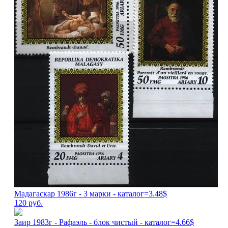
Мадагаскар 1986г - 3 марки - каталог=3.48$
120
руб.
Заир 1983г - Рафаэль - блок чистый - каталог=4.66$