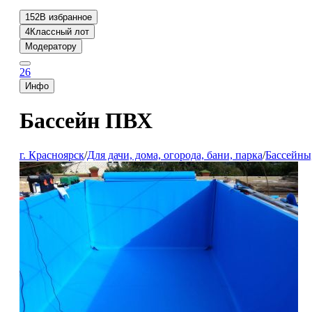
152
В избранное
4
Классный лот
Модератору
26
Инфо
Бассейн ПВХ
г. Красноярск
/
Для дачи, дома, огорода, бани, парка
/
Бассейны