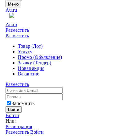
Меню
Au.ru
Au.ru
Разместить
Разместить
Товар (Лот)
Услугу
Промо (Объявление)
Заявку (Тендер)
Новая акция
Вакансию
Разместить
Запомнить
Войти
Войти
Или:
Регистрация
Разместить
Войти