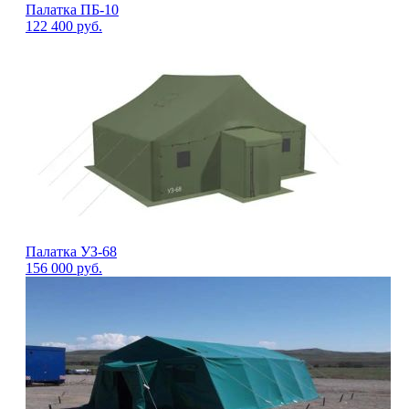
Палатка ПБ-10
122 400
руб.
Палатка УЗ-68
156 000
руб.