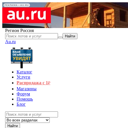
РЕКЛАМА • AU.RU
Регион
Россия
Найти
Au.ru
Каталог
Услуги
Распродажа с 1
₽
Магазины
Форум
Помощь
Блог
Найти