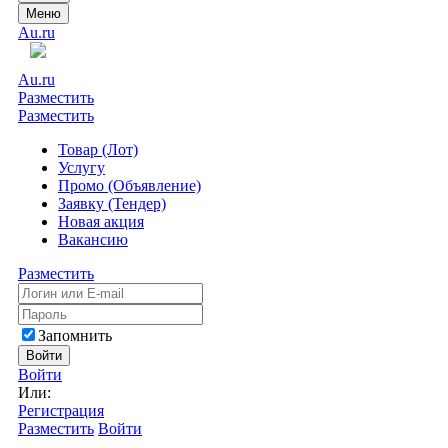
Меню
Au.ru
Au.ru
Разместить
Разместить
Товар (Лот)
Услугу
Промо (Объявление)
Заявку (Тендер)
Новая акция
Вакансию
Разместить
Запомнить
Войти
Войти
Или:
Регистрация
Разместить
Войти