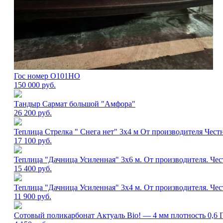
Гос номер О101НО
150 000
руб.
Тандыр Сармат большой "Амфора"
26 200
руб.
Теплица Стрелка " Снега нет" 3х4 м От производителя Чест
17 100
руб.
Теплица "Дачница Усиленная" 3х6 м. От производителя. Чес
15 400
руб.
Теплица "Дачница Усиленная" 3х4 м. От производителя. Чес
11 900
руб.
Сотовый поликарбонат Актуаль Bio! — 4 мм плотность 0,6 Г