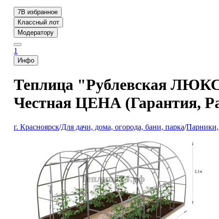
7
В избранное
Классный лот
Модератору
1
Инфо
Теплица "Рублевская ЛЮКС-
Честная ЦЕНА (Гарантия, Р
г. Красноярск
/
Для дачи, дома, огорода, бани, парка
/
Парники,