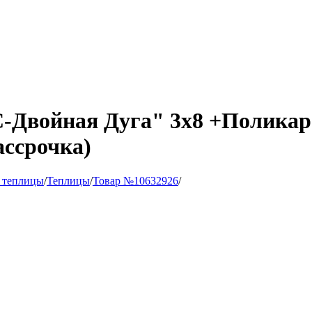
Двойная Дуга" 3х8 +Поликар
ассрочка)
 теплицы
/
Теплицы
/
Товар №10632926
/