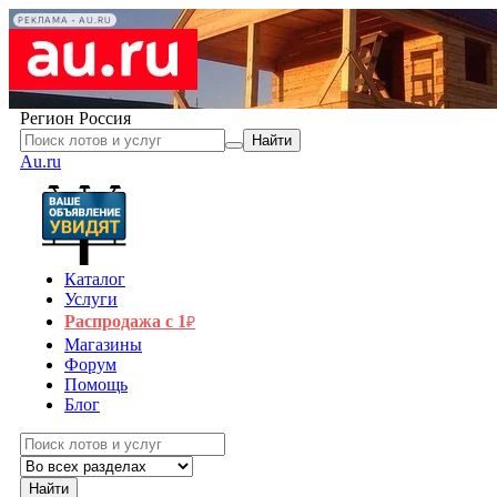
РЕКЛАМА • AU.RU
Регион
Россия
Найти
Au.ru
Каталог
Услуги
Распродажа с 1
₽
Магазины
Форум
Помощь
Блог
Найти