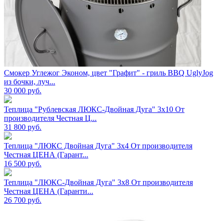
Смокер Углежог Эконом, цвет "Графит" - гриль BBQ UglyJog
из бочки, луч...
30 000
руб.
Теплица "Рублевская ЛЮКС-Двойная Дуга" 3х10 От
производителя Честная Ц...
31 800
руб.
Теплица "ЛЮКС Двойная Дуга" 3х4 От производителя
Честная ЦЕНА (Гарант...
16 500
руб.
Теплица "ЛЮКС-Двойная Дуга" 3х8 От производителя
Честная ЦЕНА (Гаранти...
26 700
руб.