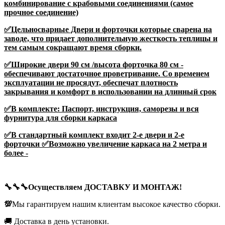
комбинирование с крабовыми соединениями (самое
прочное соединение)
✅Цельносварные Двери и форточки которые сварена на
заводе, что придает дополнительную жесткость теплицы и
тем самым сокращают время сборки.
✅Широкие двери 90 см /высота форточка 80 см -
обеспечивают достаточное проветривание. Со временем
эксплуатации не просядут, обеспечат плотность
закрывания и комфорт в использовании на длинный срок
✅В комплекте: Паспорт, инструкция, саморезы и вся
фурнитура для сборки каркаса
✅В стандартный комплект входит 2-е двери и 2-е
форточки ✅Возможно увеличение каркаса на 2 метра и
более -
🔧🔧🔧Осуществляем ДОСТАВКУ И МОНТАЖ!
💯
Мы гарантируем нашим клиентам высокое качество сборки.
🚚 Доставка в день установки.