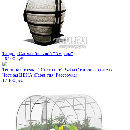
Тандыр Сармат большой "Амфора"
26 200
руб.
Теплица Стрелка " Снега нет" 3х4 м От производителя
Честная ЦЕНА (Гарантия, Рассрочка)
17 100
руб.