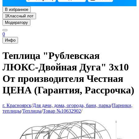
В избранное
1
Классный лот
Модератору
0
Инфо
Теплица "Рублевская
ЛЮКС-Двойная Дуга" 3х10
От производителя Честная
ЦЕНА (Гарантия, Рассрочка)
г. Красноярск
/
Для дачи, дома, огорода, бани, парка
/
Парники,
теплицы
/
Теплицы
/
Товар №10632902
/