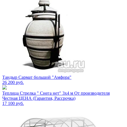
Тандыр Сармат большой "Амфора"
26 200
руб.
Теплица Стрелка " Снега нет" 3х4 м От производителя
Честная ЦЕНА (Гарантия, Рассрочка)
17 100
руб.