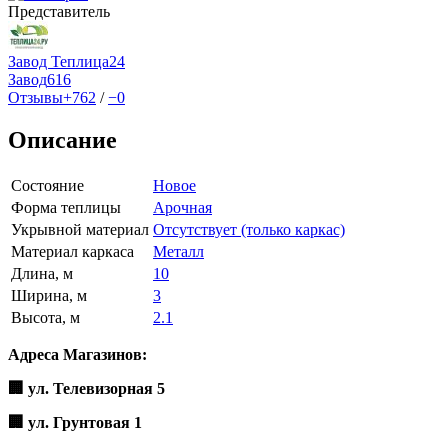
Представитель
Завод Теплица24
Завод
616
Отзывы
+762
/
−0
Описание
Состояние
Новое
Форма теплицы
Арочная
Укрывной материал
Отсутствует (только каркас)
Материал каркаса
Металл
Длина, м
10
Ширина, м
3
Высота, м
2.1
Адреса Магазинов:
🏢 ул. Телевизорная 5
🏢 ул. Грунтовая 1