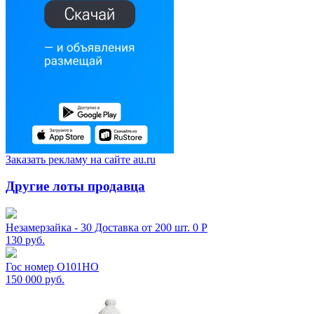
Заказать рекламу на сайте au.ru
Другие лоты продавца
Незамерзайка - 30 Доставка от 200 шт. 0 Р
130
руб.
Гос номер О101НО
150 000
руб.