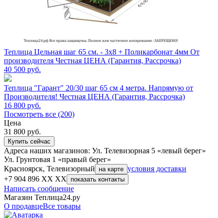
Теплица Цельная шаг 65 см. - 3х8 + Поликарбонат 4мм От
производителя Честная ЦЕНА (Гарантия, Рассрочка)
40 500
руб.
Теплица "Гарант" 20/30 шаг 65 см 4 метра. Напрямую от
Производителя! Честная ЦЕНА (Гарантия, Рассрочка)
16 800
руб.
Посмотреть все (200)
Цена
31 800
руб.
Купить сейчас
Адреса наших магазинов: Ул. Телевизорная 5 «левый берег»
Ул. Грунтовая 1 «правый берег»
Красноярск, Телевизорный
условия доставки
на карте
+7 904 896 XX XX
показать контакты
Написать сообщение
Магазин Теплица24.ру
О продавце
Все товары