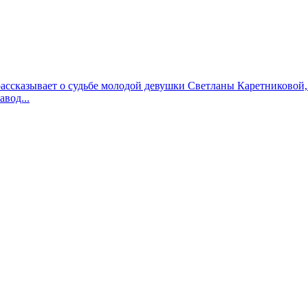
рассказывает о судьбе молодой девушки Светланы Каретниковой,
вод...