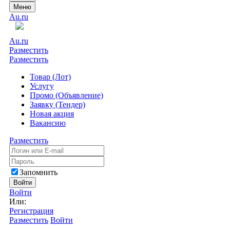
Меню
Au.ru
Au.ru
Разместить
Разместить
Товар (Лот)
Услугу
Промо (Объявление)
Заявку (Тендер)
Новая акция
Вакансию
Разместить
Запомнить
Войти
Войти
Или:
Регистрация
Разместить
Войти