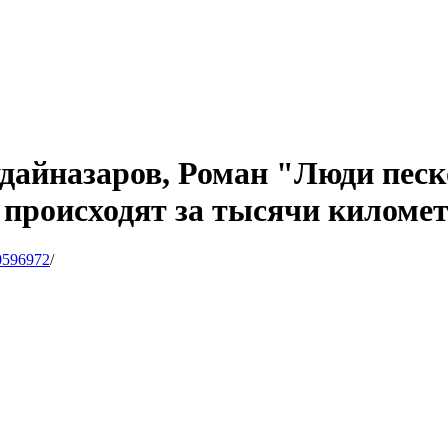
айназаров, Роман "Люди песков
роисходят за тысячи километро
0596972
/