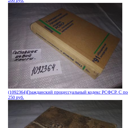
200
руб.
(1092364)Гражданский процессуальный кодекс РСФСР. С п
250
руб.