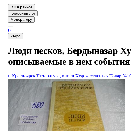
В избранное
Классный лот
Модератору
0
Инфо
Люди песков, Бердыназар Худ
описываемые в нем события п
г. Красноярск
/
Литература, книги
/
Художественная
/
Товар №1