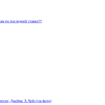
ам по последней ставке!!!
лесен, Джеймс Х.Чейз (см фото)