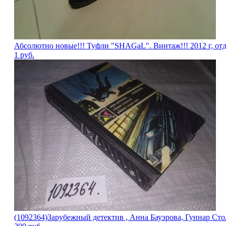
Абсолютно новые!!! Туфли "SHAGаL". Винтаж!!! 2012 г, отд
1
руб.
(1092364)Зарубежный детектив , Анна Бауэрова, Гуннар Сто