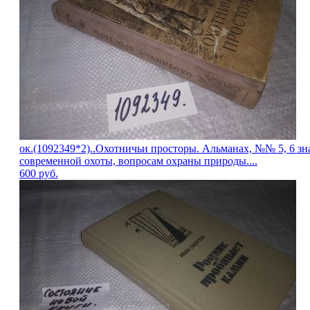
ок.(1092349*2)..Охотничьи просторы. Альманах, №№ 5, 6 
современной охоты, вопросам охраны природы....
600
руб.