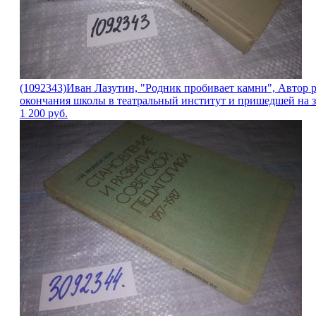
(1092343)Иван Лазутин, "Родник пробивает камни", Автор 
окончания школы в театральный институт и пришедшей на за
1 200
руб.