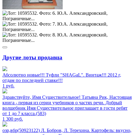
Другие лоты продавца
Абсолютно новые!!! Туфли "SHAGаL". Винтаж!!! 2012 г,
отдам по последней ставке!!!
1
руб.
Здравствуйте, Имя Существительное! Татьяна Рик, Настоящая
книга - первая из серии учебников о частях речи. Добрый
волшебник Имя Существительное приглашает в гости ребят
от 1 до 7 класса.(583)
1 300
руб.
озр,вбр(50923122) Л. Бобров, Л. Терехина. Картофель: вкусно,