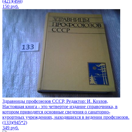
(421)(494)
150
руб.
Здравницы профсоюзов СССР, Редактор: И. Козлов,
Настоящая книга - это четвертое издание справочника, в
котором приводятся основные сведения о санаторно-
курортных учреждениях, находящихся в ведении профсоюзов.
(133)(945*2)
349
руб.