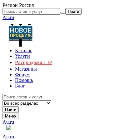
Регион
Россия
Найти
Au.ru
Каталог
Услуги
Распродажа с 1
₽
Магазины
Форум
Помощь
Блог
Найти
Меню
Au.ru
Au.ru