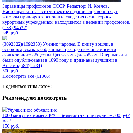
Здравницы профсоюзов СССР, Редактор: И. Козлов,
Настоящая книга - это четвертое издание справочника, в
котором приводятся основные сведения о санаторно-
курортных учреждениях, находящихся в ведении профсоюзов.
(133)(945*2)
349
руб.
(3092322)(1092353) Ученик чародея, В книгу вошли, в
основном, сказки, собранные президентом английского
фольклорного общества Джозефом Джекобсом. Впервые они
были опубликованы в 1890 году и признаны лучшими в
Англии.(584)(1234)
500
руб.
Посмотреть все (61366)
Поделиться этим лотом:
Рекомендуем посмотреть
Улучшенное объявление
1000 минут на номера РФ + Безлимитный интернет = 300 руб/
мес!
150
руб.