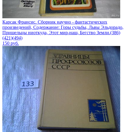
Карсак Франсис. Сборник научно - фантастических
произведений, Содержание: Горы судьбы, Львы Эльдорадо,
Пришельцы ниоткуда, Этот мир-наш, Бегство Земли.(386)
(421)(494)
150
руб.