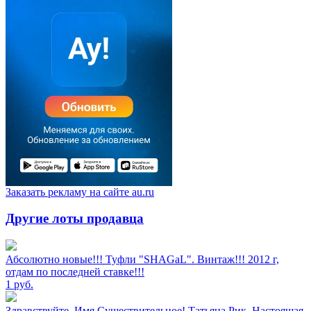
Заказать рекламу на сайте au.ru
Другие лоты продавца
Абсолютно новые!!! Туфли "SHAGаL". Винтаж!!! 2012 г,
отдам по последней ставке!!!
1
руб.
Здравствуйте, Имя Существительное! Татьяна Рик, Настоящая