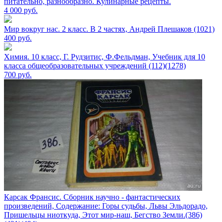
питательно, разнообразно. Кулинарные рецепты.
4 000
руб.
Мир вокруг нас. 2 класс. В 2 частях, Андрей Плешаков (1021)
400
руб.
Химия. 10 класс, Г. Рудзитис, Ф.Фельдман, Учебник для 10
класса общеобразовательных учреждений (112)(1278)
700
руб.
Карсак Франсис. Сборник научно - фантастических
произведений, Содержание: Горы судьбы, Львы Эльдорадо,
Пришельцы ниоткуда, Этот мир-наш, Бегство Земли.(386)