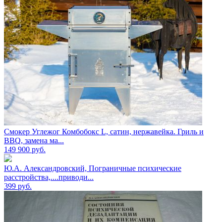
Смокер Углежог Комбобокс L, сатин, нержавейка. Гриль и
BBQ, замена ма...
149 900
руб.
Ю.А. Александровский, Пограничные психические
расстройства,....приводи...
399
руб.