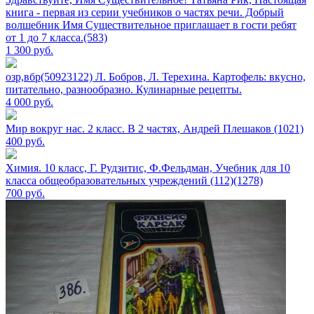
книга - первая из серии учебников о частях речи. Добрый
волшебник Имя Существительное приглашает в гости ребят
от 1 до 7 класса.(583)
1 300
руб.
озр,вбр(50923122) Л. Бобров, Л. Терехина. Картофель: вкусно,
питательно, разнообразно. Кулинарные рецепты.
4 000
руб.
Мир вокруг нас. 2 класс. В 2 частях, Андрей Плешаков (1021)
400
руб.
Химия. 10 класс, Г. Рудзитис, Ф.Фельдман, Учебник для 10
класса общеобразовательных учреждений (112)(1278)
700
руб.