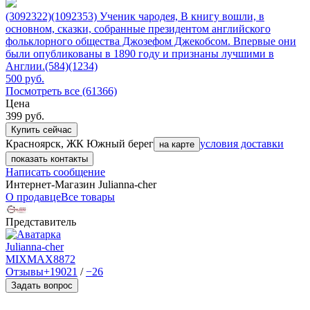
(3092322)(1092353) Ученик чародея, В книгу вошли, в
основном, сказки, собранные президентом английского
фольклорного общества Джозефом Джекобсом. Впервые они
были опубликованы в 1890 году и признаны лучшими в
Англии.(584)(1234)
500
руб.
Посмотреть все (61366)
Цена
399
руб.
Купить сейчас
Красноярск, ЖК Южный берег
условия доставки
на карте
показать контакты
Написать сообщение
Интернет-Магазин Julianna-cher
О продавце
Все товары
Представитель
Julianna-cher
MIXMAX
8872
Отзывы
+19021
/
−26
Задать вопрос