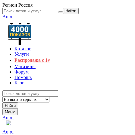
Регион
Россия
Найти
Au.ru
Каталог
Услуги
Распродажа с 1
₽
Магазины
Форум
Помощь
Блог
Найти
Меню
Au.ru
Au.ru