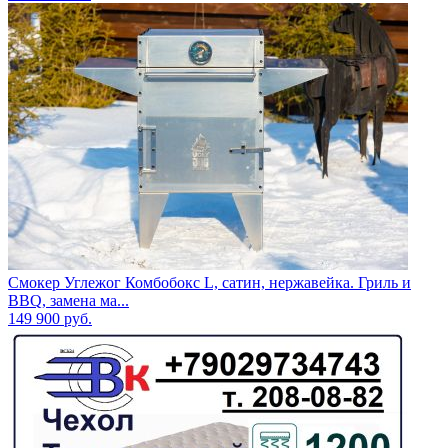
Смокер Углежог Комбобокс L, сатин, нержавейка. Гриль и
BBQ, замена ма...
149 900
руб.