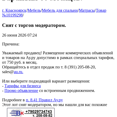
г. Красноярск
/
Мебель
/
Мебель для спальни
/
Матрасы
/
Товар
№10199298
/
Снят с торгов модератором.
26 июня 2026 07:24
Причина:
Уважаемый продавец! Размещение коммерческих объявлений
и товаров на Ау.ру допустимо в рамках специальных тарифов,
от 750 руб. в месяц.
Обращайтесь в отдел продаж по т. 8 (391) 205-08-20,
sales@
au.ru.
Или выберите подходящий вариант размещения:
-
Тарифы для бизнеса
-
Промо объявление
со встроенным продвижением.
Подробнее в
п. 8.41 Правил Ау.ру
Этот лот снят модератором, но мы нашли для вас похожие