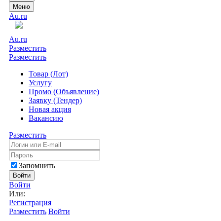
Меню
Au.ru
Au.ru
Разместить
Разместить
Товар (Лот)
Услугу
Промо (Объявление)
Заявку (Тендер)
Новая акция
Вакансию
Разместить
Запомнить
Войти
Войти
Или:
Регистрация
Разместить
Войти