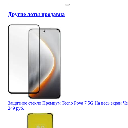
Другие лоты продавца
Защитное стекло Премиум Tecno Pova 7 5G На весь экран Че
249
руб.