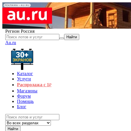
РЕКЛАМА • AU.RU
Регион
Россия
Найти
Au.ru
Каталог
Услуги
Распродажа с 1
₽
Магазины
Форум
Помощь
Блог
Найти