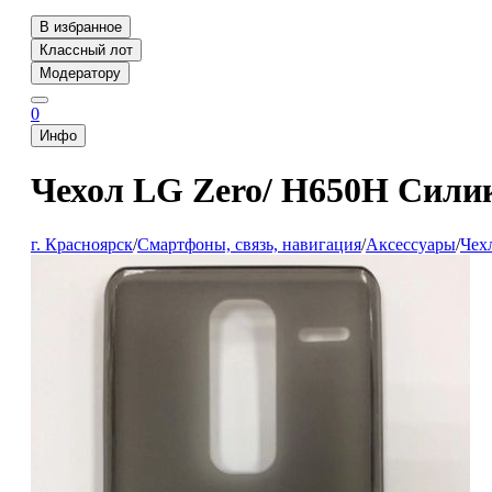
В избранное
Классный лот
Модератору
0
Инфо
Чехол LG Zero/ H650H Сили
г. Красноярск
/
Смартфоны, связь, навигация
/
Аксессуары
/
Чех