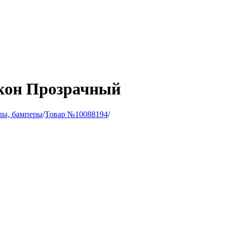
кон Прозрачный
лы, бамперы
/
Товар №10088194
/