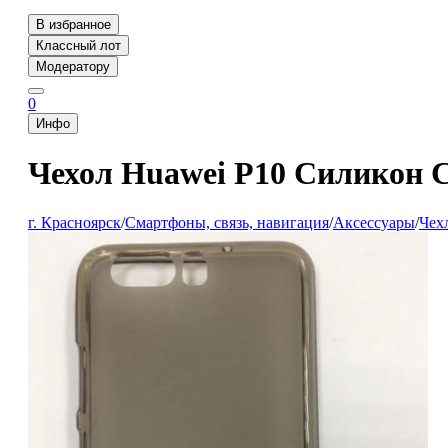
В избранное
Классный лот
Модератору
0
Инфо
Чехол Huawei P10 Силикон 
г. Красноярск
/
Смартфоны, связь, навигация
/
Аксессуары
/
Чех