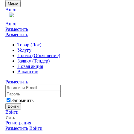
Меню
Au.ru
Au.ru
Разместить
Разместить
Товар (Лот)
Услугу
Промо (Объявление)
Заявку (Тендер)
Новая акция
Вакансию
Разместить
Запомнить
Войти
Войти
Или:
Регистрация
Разместить
Войти