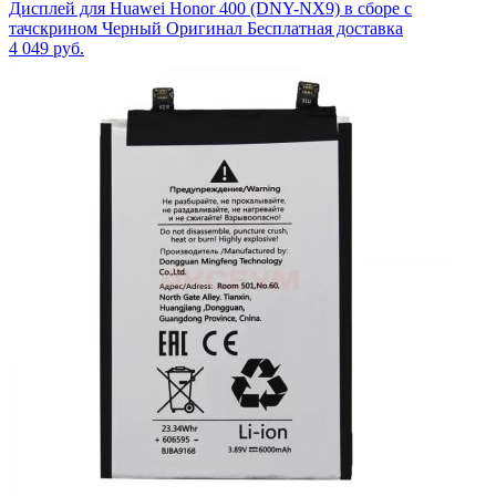
Дисплей для Huawei Honor 400 (DNY-NX9) в сборе с
тачскрином Черный Оригинал Бесплатная доставка
4 049
руб.