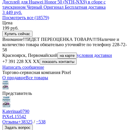
Дисплей для Huawei Honor 50 (NTH-NX9) в сборе с
тачскрином Черный Оригинал Бесплатная доставка
3 449
руб.
Посмотреть все (18579)
Цена
199
руб.
Купить сейчас
Внимание!!!ИДЕТ ПЕРЕОЦЕНКА ТОВАРА!!!!Наличие и
количество товара обязательно уточняйте по телефону 228-72-
58
Красноярск, Первомайский
условия доставки
на карте
+7 391 228 XX XX
показать контакты
Написать сообщение
Торгово-сервисная компания Pixel
О продавце
Все товары
Представитель
Katerinaa0790
PiXeL
15542
Отзывы
+38325
/
−538
Задать вопрос