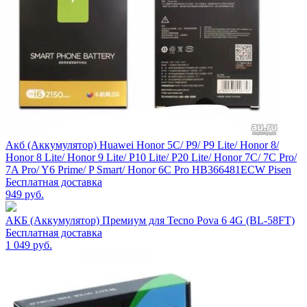
Акб (Аккумулятор) Huawei Honor 5C/ P9/ P9 Lite/ Honor 8/
Honor 8 Lite/ Honor 9 Lite/ P10 Lite/ P20 Lite/ Honor 7C/ 7C Pro/
7A Pro/ Y6 Prime/ P Smart/ Honor 6C Pro HB366481ECW Pisen
Бесплатная доставка
949
руб.
АКБ (Аккумулятор) Премиум для Tecno Pova 6 4G (BL-58FT)
Бесплатная доставка
1 049
руб.