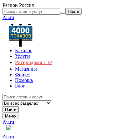
Регион
Россия
Найти
Au.ru
Каталог
Услуги
Распродажа с 1
₽
Магазины
Форум
Помощь
Блог
Найти
Меню
Au.ru
Au.ru