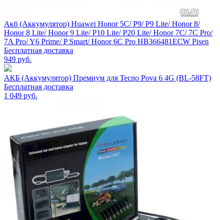
Акб (Аккумулятор) Huawei Honor 5C/ P9/ P9 Lite/ Honor 8/
Honor 8 Lite/ Honor 9 Lite/ P10 Lite/ P20 Lite/ Honor 7C/ 7C Pro/
7A Pro/ Y6 Prime/ P Smart/ Honor 6C Pro HB366481ECW Pisen
Бесплатная доставка
949
руб.
АКБ (Аккумулятор) Премиум для Tecno Pova 6 4G (BL-58FT)
Бесплатная доставка
1 049
руб.