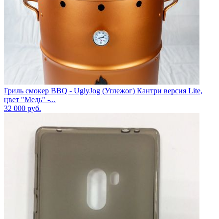
Гриль смокер BBQ - UglyJog (Углежог) Кантри версия Lite,
цвет "Медь" -...
32 000
руб.