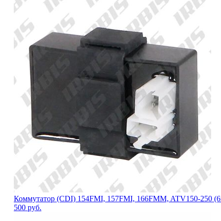
Коммутатор (CDI) 154FMI, 157FMI, 166FMM, ATV150-250 (6к
500
руб.