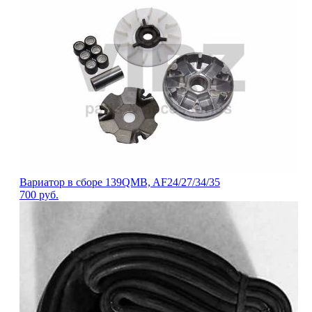
Вариатор в сборе 139QMB, AF24/27/34/35
700
руб.