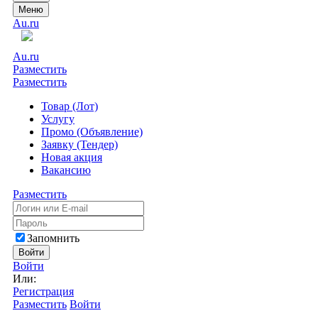
Меню
Au.ru
Au.ru
Разместить
Разместить
Товар (Лот)
Услугу
Промо (Объявление)
Заявку (Тендер)
Новая акция
Вакансию
Разместить
Запомнить
Войти
Войти
Или:
Регистрация
Разместить
Войти