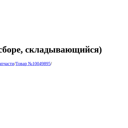
 сборе, складывающийся)
апчасти
/
Товар №10049895
/