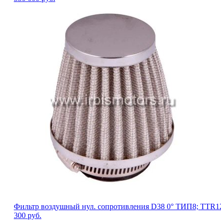
Фильтр воздушный нул. сопротивления D38 0° ТИП8; TTR1
300
руб.