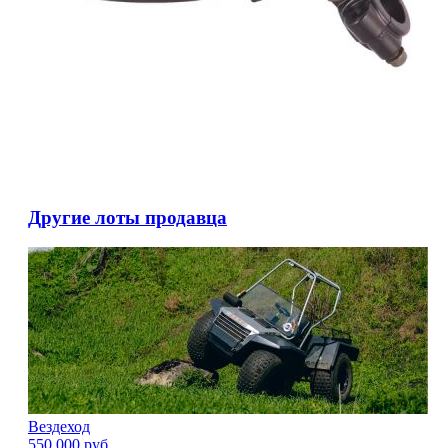
Другие лоты продавца
Вездеход
550 000
руб.