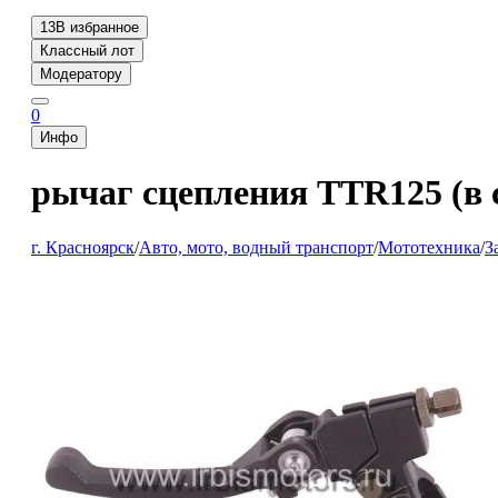
13
В избранное
Классный лот
Модератору
0
Инфо
рычаг сцепления TTR125 (в
г. Красноярск
/
Авто, мото, водный транспорт
/
Мототехника
/
З