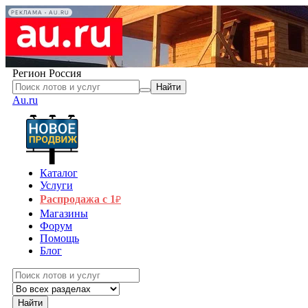
РЕКЛАМА • AU.RU
Регион
Россия
Найти
Au.ru
Каталог
Услуги
Распродажа с 1
₽
Магазины
Форум
Помощь
Блог
Найти