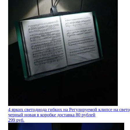
4 ярких светодиода гибких на Регулируемой клипсе на све
черный новая в коробке доставка 80 рублей
299
руб.