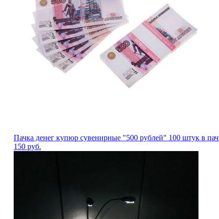
Пачка денег купюр сувенирные "500 рублей" 100 штук в пач
150
руб.