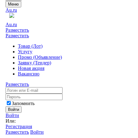
Меню
Au.ru
Au.ru
Разместить
Разместить
Товар (Лот)
Услугу
Промо (Объявление)
Заявку (Тендер)
Новая акция
Вакансию
Разместить
Запомнить
Войти
Войти
Или:
Регистрация
Разместить
Войти