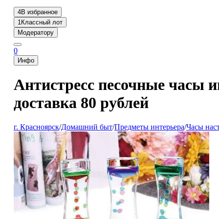
4
В избранное
1
Классный лот
Модератору
0
Инфо
Антистресс песочные часы и
доставка 80 рублей
г. Красноярск
/
Домашний быт
/
Предметы интерьера
/
Часы нас