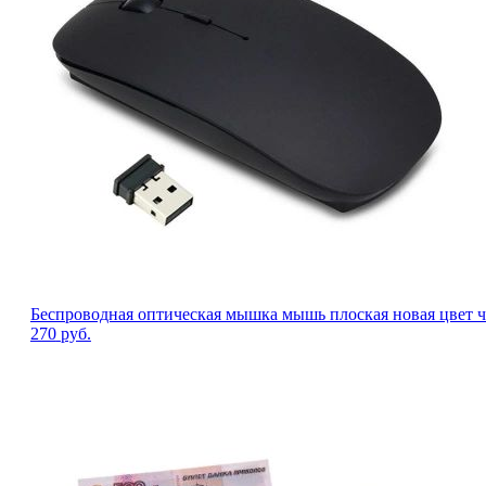
Беспроводная оптическая мышка мышь плоская новая цвет ч
270
руб.