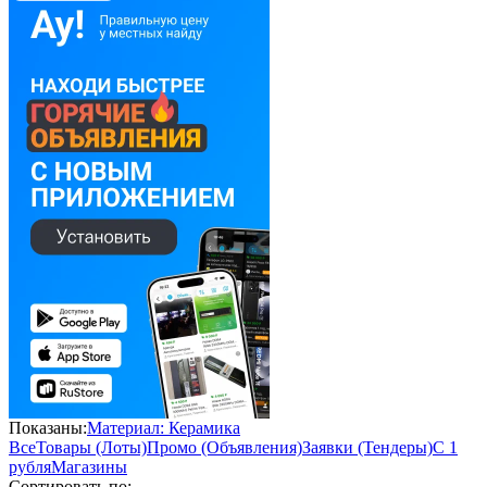
Показаны:
Материал: Керамика
Все
Товары (Лоты)
Промо (Объявления)
Заявки (Тендеры)
С 1
рубля
Магазины
Сортировать по: