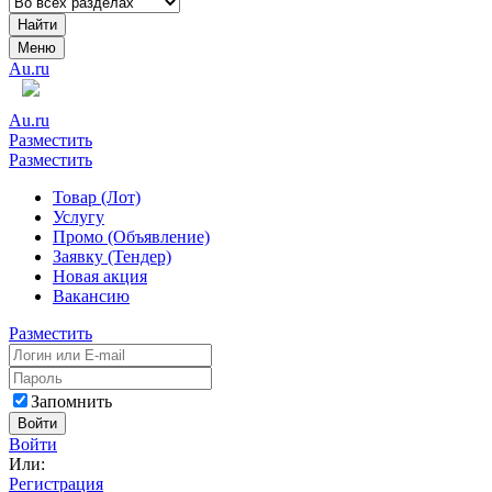
Найти
Меню
Au.ru
Au.ru
Разместить
Разместить
Товар (Лот)
Услугу
Промо (Объявление)
Заявку (Тендер)
Новая акция
Вакансию
Разместить
Запомнить
Войти
Войти
Или:
Регистрация