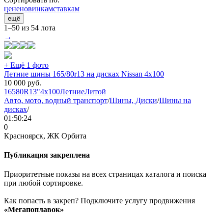
цене
новинкам
ставкам
ещё
1–50 из 54 лота
→
+ Ещё 1 фото
Летние шины 165/80r13 на дисках Nissan 4x100
10 000
руб.
165
80
R13"
4x100
Летние
Литой
Авто, мото, водный транспорт
/
Шины, Диски
/
Шины на
дисках
/
01:50:24
0
Красноярск, ЖК Орбита
Публикация закреплена
Приоритетные показы на всех страницах каталога и поиска
при любой сортировке.
Как попасть в закреп? Подключите услугу продвижения
«Мегапоплавок»