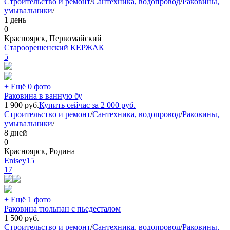
Строительство и ремонт
/
Сантехника, водопровод
/
Раковины,
умывальники
/
1 день
0
Красноярск, Первомайский
Староорешенский КЕРЖАК
5
+ Ещё 0 фото
Раковина в ванную бу
1 900
руб.
Купить сейчас за
2 000
руб.
Строительство и ремонт
/
Сантехника, водопровод
/
Раковины,
умывальники
/
8 дней
0
Красноярск, Родина
Enisey15
17
+ Ещё 1 фото
Раковина тюльпан с пьедесталом
1 500
руб.
Строительство и ремонт
/
Сантехника, водопровод
/
Раковины,