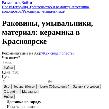
Разместить
Войти
Все категории
/
Строительство и ремонт
/
Сантехника,
водопровод
/
Раковины, умывальники
/
Раковины, умывальники,
материал: керамика в
Красноярске
Рекомендуемые на Ау.ру
Как сюда попасть?
Что ищем?
Найти
Цена, руб.
Цена
Все
Товары (Лоты)
Промо (Объявления)
Заявки (Тендеры)
С 1 рубля
Магазины
Доставка по городу
Искать в описании