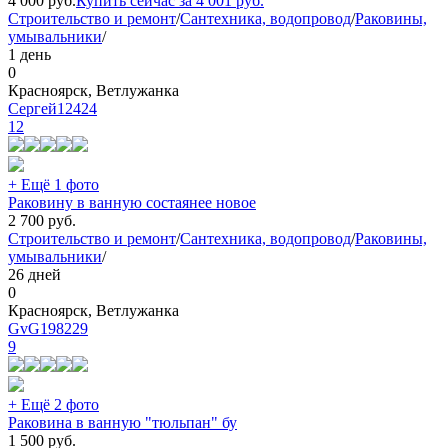
4 000
руб.
Купить сейчас за
4 001
руб.
Строительство и ремонт
/
Сантехника, водопровод
/
Раковины,
умывальники
/
1 день
0
Красноярск, Ветлужанка
Сергей12424
12
+ Ещё 1 фото
Раковину в ванную состаянее новое
2 700
руб.
Строительство и ремонт
/
Сантехника, водопровод
/
Раковины,
умывальники
/
26 дней
0
Красноярск, Ветлужанка
GvG198229
9
+ Ещё 2 фото
Раковина в ванную "тюльпан" бу
1 500
руб.