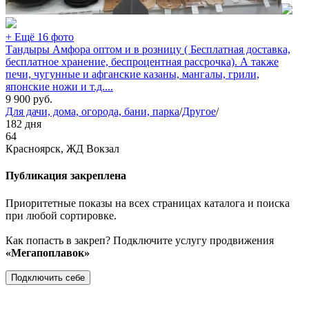
+ Ещё 16 фото
Тандыры Амфора оптом и в розницу ( Бесплатная доставка,
бесплатное хранение, беспроцентная рассрочка). А также
печи, чугунные и афганские казаны, мангалы, грили,
японские ножи и т.д....
9 900
руб.
Для дачи, дома, огорода, бани, парка
/
Другое
/
182 дня
64
Красноярск, ЖД Вокзал
Публикация закреплена
Приоритетные показы на всех страницах каталога и поиска
при любой сортировке.
Как попасть в закреп? Подключите услугу продвижения
«Мегапоплавок»
Подключить себе