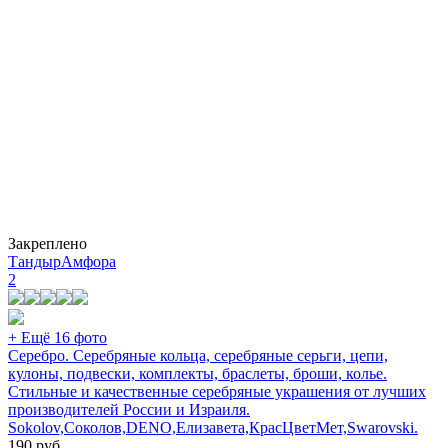
Закреплено
ТандырАмфора
2
+ Ещё 16 фото
Серебро. Серебряные кольца, серебряные серьги, цепи,
кулоны, подвески, комплекты, браслеты, броши, колье.
Стильные и качественные серебряные украшения от лучших
производителей России и Израиля.
Sokolov,Соколов,DENO,Елизавета,КрасЦветМет,Swarovski.
190
руб.