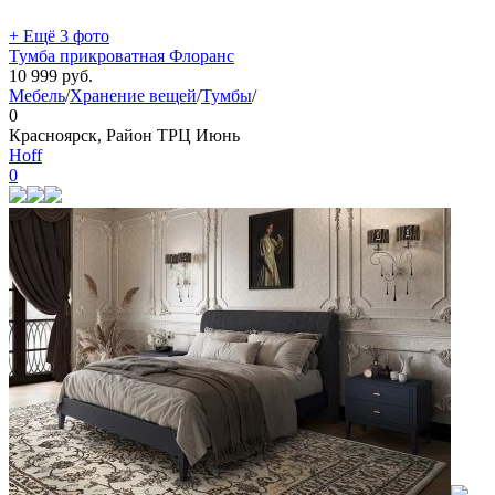
+ Ещё 3 фото
Тумба прикроватная Флоранс
10 999
руб.
Мебель
/
Хранение вещей
/
Тумбы
/
0
Красноярск, Район ТРЦ Июнь
Hoff
0