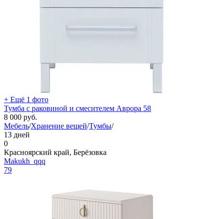
+ Ещё 1 фото
Тумба с раковиной и смесителем Аврора 58
8 000
руб.
Мебель
/
Хранение вещей
/
Тумбы
/
13 дней
0
Красноярский край, Берёзовка
Makukh_qqq
79