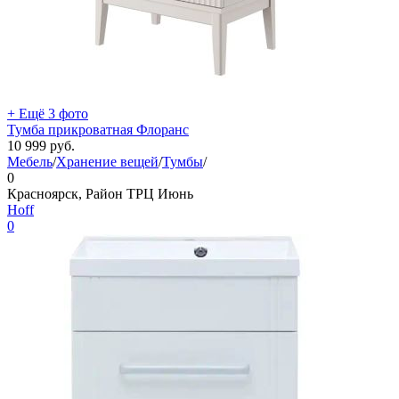
+ Ещё 3 фото
Тумба прикроватная Флоранс
10 999
руб.
Мебель
/
Хранение вещей
/
Тумбы
/
0
Красноярск, Район ТРЦ Июнь
Hoff
0