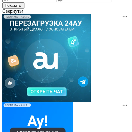
Свернуть
↑
РЕКЛАМА • AU.RU
РЕКЛАМА • AU.RU