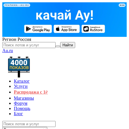
РЕКЛАМА • AU.RU
Регион
Россия
Найти
Au.ru
Каталог
Услуги
Распродажа с 1
₽
Магазины
Форум
Помощь
Блог