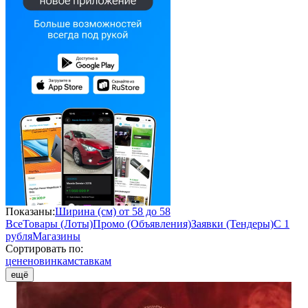
Показаны:
Ширина (см) от 58 до 58
Все
Товары (Лоты)
Промо (Объявления)
Заявки (Тендеры)
С 1
рубля
Магазины
Сортировать по:
цене
новинкам
ставкам
ещё