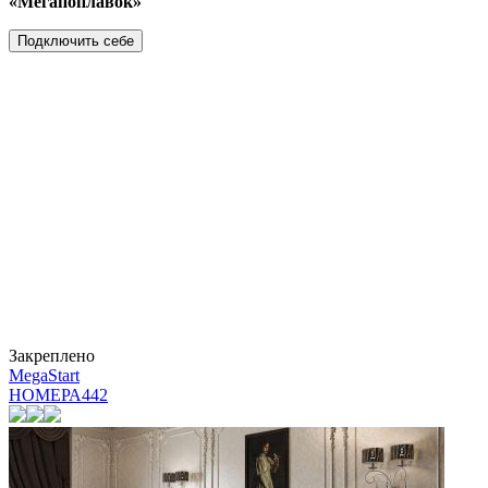
«Мегапоплавок»
Подключить себе
Закреплено
MegaStart
НОМЕРА
442