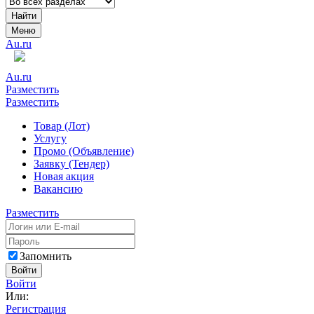
Найти
Меню
Au.ru
Au.ru
Разместить
Разместить
Товар (Лот)
Услугу
Промо (Объявление)
Заявку (Тендер)
Новая акция
Вакансию
Разместить
Запомнить
Войти
Войти
Или:
Регистрация