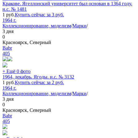
Кракове. Ягеллонский университет был основан в 1364 году.
н.с. № 1481
1
руб.
Купить сейчас за
3
руб.
1964 г.
Коллекционирование, моделизм
/
Марки
/
3 дня
0
Красноярск, Северный
Babr
405
+ Ещё 0 фото
1964, декабрь. Ягоды. н.с. № 3132
1
руб.
Купить сейчас за
2
руб.
1964 г.
Коллекционирование, моделизм
/
Марки
/
3 дня
0
Красноярск, Северный
Babr
405