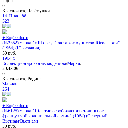
4 дня
0
Красноярск, Черёмушки
14_Hugo_88
323
+ Ещё 0 фото
(№2352) марка "VIII съезд Союза коммунистов Югославии"
(1964) (Югославия)
30
руб.
1964 г.
Коллекционирование, моделизм
/
Марки
/
20:43:06
0
Красноярск, Родина
Мариан
264
+ Ещё 0 фото
(№6125) марка "10-летие освобождения столицы от
французской колониальной армии" (1964) (Северный
Вьетнам/Вьетнам)
30
руб.