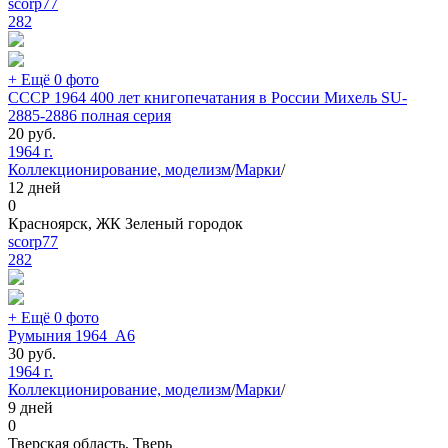
scorp77
282
+ Ещё 0 фото
СССР 1964 400 лет книгопечатания в России Михель SU-
2885-2886 полная серия
20
руб.
1964 г.
Коллекционирование, моделизм
/
Марки
/
12 дней
0
Красноярск, ЖК Зеленый городок
scorp77
282
+ Ещё 0 фото
Румыния 1964_А6
30
руб.
1964 г.
Коллекционирование, моделизм
/
Марки
/
9 дней
0
Тверская область, Тверь