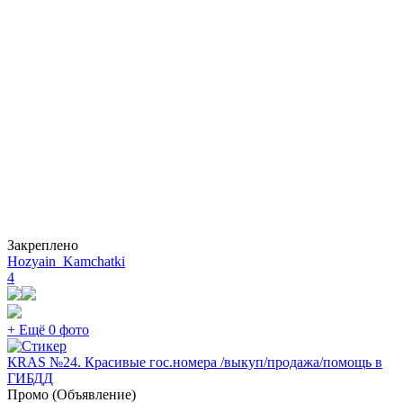
Закреплено
Hozyain_Kamchatki
4
+ Ещё 0 фото
КRAS №24. Красивые гос.номера /выкуп/продажа/помощь в
ГИБДД
Промо (Объявление)