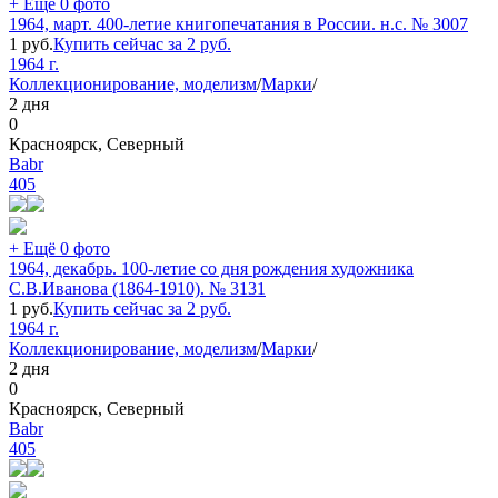
+ Ещё 0 фото
1964, март. 400-летие книгопечатания в России. н.с. № 3007
1
руб.
Купить сейчас за
2
руб.
1964 г.
Коллекционирование, моделизм
/
Марки
/
2 дня
0
Красноярск, Северный
Babr
405
+ Ещё 0 фото
1964, декабрь. 100-летие со дня рождения художника
С.В.Иванова (1864-1910). № 3131
1
руб.
Купить сейчас за
2
руб.
1964 г.
Коллекционирование, моделизм
/
Марки
/
2 дня
0
Красноярск, Северный
Babr
405