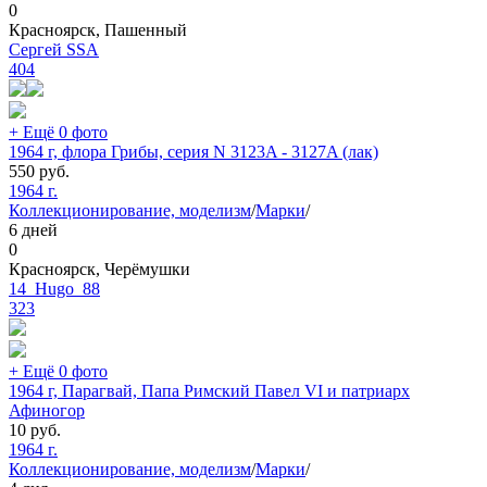
0
Красноярск, Пашенный
Сергей SSA
404
+ Ещё 0 фото
1964 г, флора Грибы, серия N 3123A - 3127A (лак)
550
руб.
1964 г.
Коллекционирование, моделизм
/
Марки
/
6 дней
0
Красноярск, Черёмушки
14_Hugo_88
323
+ Ещё 0 фото
1964 г, Парагвай, Папа Римский Павел VI и патриарх
Афиногор
10
руб.
1964 г.
Коллекционирование, моделизм
/
Марки
/