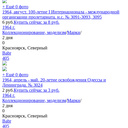
+ Ещё 0 фото
1964, август. 100-летие I Интернационала - международной
организации пролетариата. н.с. № 3091-3093, 3095
6
руб.
Купить сейчас за
8
руб.
1964 г.
Коллекционирование, моделизм
/
Марки
/
2 дня
0
Красноярск, Северный
Babr
405
+ Ещё 0 фото
1964, апрель - май. 20-летие освобождения Одессы и
Ленинграда. № 3024
2
руб.
Купить сейчас за
3
руб.
1964 г.
Коллекционирование, моделизм
/
Марки
/
2 дня
0
Красноярск, Северный
Babr
405