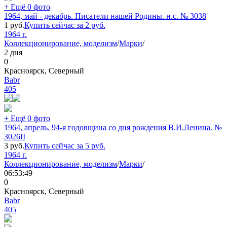
+ Ещё 0 фото
1964, май - декабрь. Писатели нашей Родины. н.с. № 3038
1
руб.
Купить сейчас за
2
руб.
1964 г.
Коллекционирование, моделизм
/
Марки
/
2 дня
0
Красноярск, Северный
Babr
405
+ Ещё 0 фото
1964, апрель. 94-я годовщина со дня рождения В.И.Ленина. №
3026II
3
руб.
Купить сейчас за
5
руб.
1964 г.
Коллекционирование, моделизм
/
Марки
/
06:53:49
0
Красноярск, Северный
Babr
405