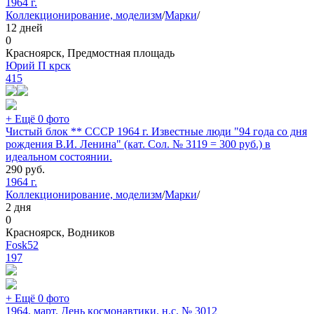
1964 г.
Коллекционирование, моделизм
/
Марки
/
12 дней
0
Красноярск, Предмостная площадь
Юрий П крск
415
+ Ещё 0 фото
Чистый блок ** СССР 1964 г. Известные люди "94 года со дня
рождения В.И. Ленина" (кат. Сол. № 3119 = 300 руб.) в
идеальном состоянии.
290
руб.
1964 г.
Коллекционирование, моделизм
/
Марки
/
2 дня
0
Красноярск, Водников
Fosk52
197
+ Ещё 0 фото
1964, март. День кoсмонавтики. н.с. № 3012