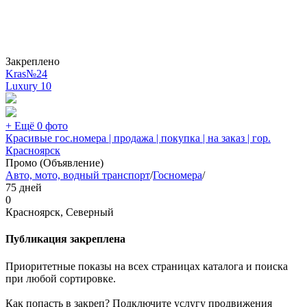
Закреплено
Kras№24
Luxury
10
+ Ещё 0 фото
Красивые гос.номера | продажа | покупка | на заказ | гор.
Красноярск
Промо (Объявление)
Авто, мото, водный транспорт
/
Госномера
/
75 дней
0
Красноярск, Северный
Публикация закреплена
Приоритетные показы на всех страницах каталога и поиска
при любой сортировке.
Как попасть в закреп? Подключите услугу продвижения