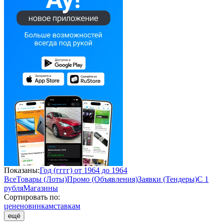
Показаны:
Год (гггг) от 1964 до 1964
Все
Товары (Лоты)
Промо (Объявления)
Заявки (Тендеры)
С 1
рубля
Магазины
Сортировать по:
цене
новинкам
ставкам
ещё