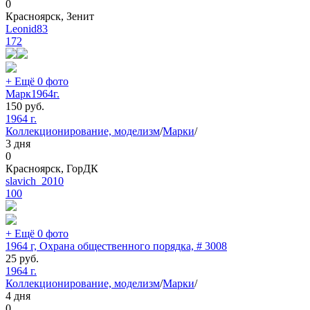
0
Красноярск, Зенит
Leonid83
172
+ Ещё 0 фото
Марк1964г.
150
руб.
1964 г.
Коллекционирование, моделизм
/
Марки
/
3 дня
0
Красноярск, ГорДК
slavich_2010
100
+ Ещё 0 фото
1964 г, Охрана общественного порядка, # 3008
25
руб.
1964 г.
Коллекционирование, моделизм
/
Марки
/
4 дня
0