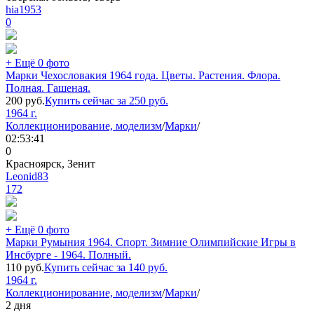
hia1953
0
+ Ещё 0 фото
Марки Чехословакия 1964 года. Цветы. Растения. Флора.
Полная. Гашеная.
200
руб.
Купить сейчас за
250
руб.
1964 г.
Коллекционирование, моделизм
/
Марки
/
02:53:41
0
Красноярск, Зенит
Leonid83
172
+ Ещё 0 фото
Марки Румыния 1964. Спорт. Зимние Олимпийские Игры в
Инсбурге - 1964. Полный.
110
руб.
Купить сейчас за
140
руб.
1964 г.
Коллекционирование, моделизм
/
Марки
/
2 дня