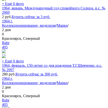
+ Ещё 0 фото
1964, январь. Международный год спокойного Солнца. н.с. №
2969
2
руб.
Купить сейчас за
3
руб.
1964 г.
Коллекционирование, моделизм
/
Марки
/
2 дня
0
Красноярск, Северный
Babr
405
+ Ещё 0 фото
1964, февраль. 150-летие cо дня рождения Т.Г.Шевченко. н.с.
№ 2997
280
руб.
Купить сейчас за
300
руб.
1964 г.
Коллекционирование, моделизм
/
Марки
/
2 дня
0
Красноярск, Северный
Babr
405