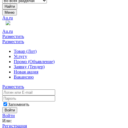
Найти
Меню
Au.ru
Au.ru
Разместить
Разместить
Товар (Лот)
Услугу
Промо (Объявление)
Заявку (Тендер)
Новая акция
Вакансию
Разместить
Запомнить
Войти
Войти
Или:
Регистрация