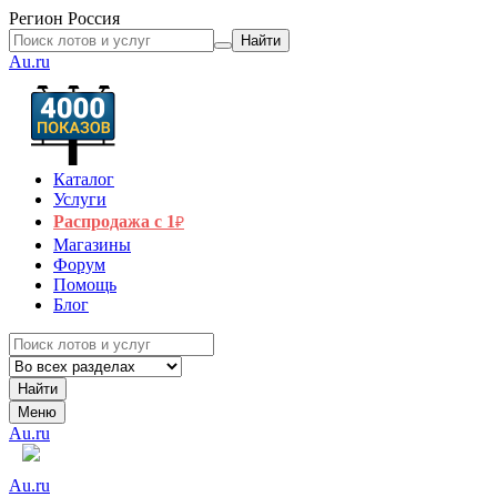
Регион
Россия
Найти
Au.ru
Каталог
Услуги
Распродажа с 1
₽
Магазины
Форум
Помощь
Блог
Найти
Меню
Au.ru
Au.ru