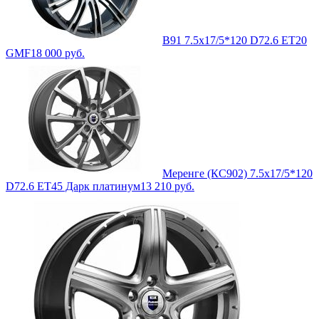
B91 7.5x17/5*120 D72.6 ET20
GMF
18 000
руб.
Меренге (КС902) 7.5x17/5*120
D72.6 ET45 Дарк платинум
13 210
руб.