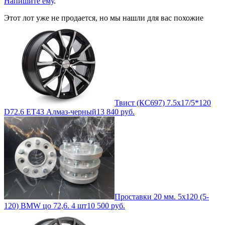
Напишите ему
.
Этот лот уже не продается, но мы нашли для вас похожие
Твист (КС697) 7.5x17/5*120
D72.6 ET43 Алмаз-черный
13 840
руб.
Проставки 20 мм. 5х120 (5-
120) BMW цо 72,6. 4 шт
10 500
руб.