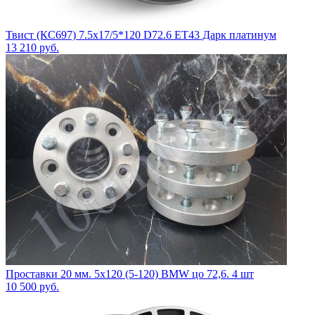
Твист (КС697) 7.5x17/5*120 D72.6 ET43 Дарк платинум
13 210
руб.
Проставки 20 мм. 5х120 (5-120) BMW цо 72,6. 4 шт
10 500
руб.