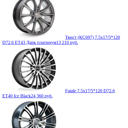
Твист (КС697) 7.5x17/5*120
D72.6 ET43 Дарк платинум
13 210
руб.
Fatale 7.5x17/5*120 D72.6
ET40 Ice Black
24 360
руб.