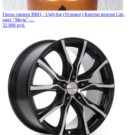
Гриль смокер BBQ - UglyJog (Углежог) Кантри версия Lite,
цвет "Медь" -...
32 000
руб.