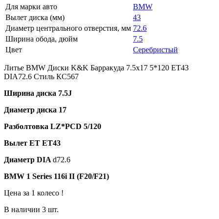
Для марки авто
BMW
Вылет диска (мм)
43
Диаметр центрального отверстия, мм
72.6
Ширина обода, дюйм
7.5
Цвет
Серебристый
Литье BMW Диски K&K Барракуда 7.5x17 5*120 ET43
DIA72.6 Стиль КС567
Ширина
диска 7.5J
Диаметр
диска 17
Разболтовка
LZ*PCD 5/120
Вылет
ET ET43
Диаметр DIA
d72.6
BMW 1 Series 116i II (F20/F21)
Цена за 1 колесо !
В наличии 3 шт.