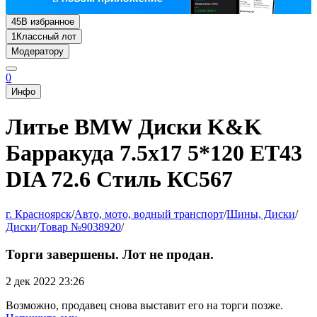
45
В избранное
1
Классный лот
Модератору
0
Инфо
Литье BMW Диски K&K
Барракуда 7.5x17 5*120 ET43
DIA 72.6 Стиль КС567
г. Красноярск
/
Авто, мото, водный транспорт
/
Шины, Диски
/
Диски
/
Товар №9038920
/
Торги завершены. Лот не продан.
2 дек 2022 23:26
Возможно, продавец снова выставит его на торги позже.