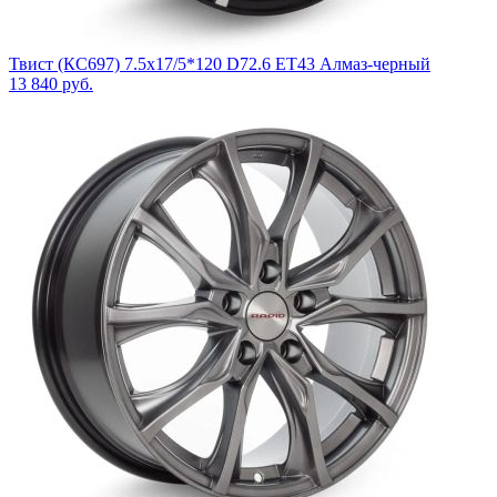
Твист (КС697) 7.5x17/5*120 D72.6 ET43 Алмаз-черный
13 840
руб.