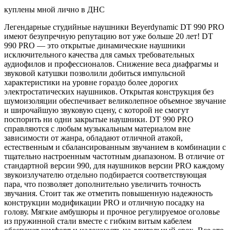
куплены мной лично в ДНС
Легендарные студийные наушники Beyerdynamic DT 990 PRO
имеют безупречную репутацию вот уже больше 20 лет! DT
990 PRO — это открытые динамические наушники
исключительного качества для самых требовательных
аудиофилов и профессионалов. Снижение веса диафрагмы и
звуковой катушки позволили добиться импульсной
характеристики на уровне гораздо более дорогих
электростатических наушников. Открытая конструкция без
шумоизоляции обеспечивает великолепное объемное звучание
и широчайшую звуковую сцену, с которой не смогут
поспорить ни одни закрытые наушники. DT 990 PRO
справляются с любым музыкальным материалом вне
зависимости от жанра, обладают отличной атакой,
естественным и сбалансированным звучанием в комбинации с
тщательно настроенным частотным диапазоном. В отличие от
стандартной версии 990, для наушников версии PRO каждому
звукоизлучателю отдельно подбирается соответствующая
пара, что позволяет дополнительно увеличить точность
звучания. Стоит так же отметить повышенную надежность
конструкции модификации PRO и отличную посадку на
голову. Мягкие амбушюры и прочное регулируемое оголовье
из пружинной стали вместе с гибким витым кабелем