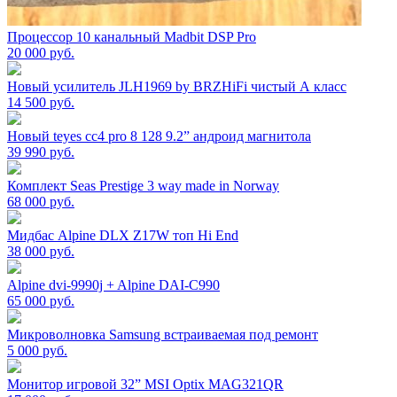
Процессор 10 канальный Madbit DSP Pro
20 000
руб.
Новый усилитель JLH1969 by BRZHiFi чистый А класс
14 500
руб.
Новый teyes cc4 pro 8 128 9.2” андроид магнитола
39 990
руб.
Комплект Seas Prestige 3 way made in Norway
68 000
руб.
Мидбас Alpine DLX Z17W топ Hi End
38 000
руб.
Alpine dvi-9990j + Alpine DAI-C990
65 000
руб.
Микроволновка Samsung встраиваемая под ремонт
5 000
руб.
Монитор игровой 32” MSI Optix MAG321QR