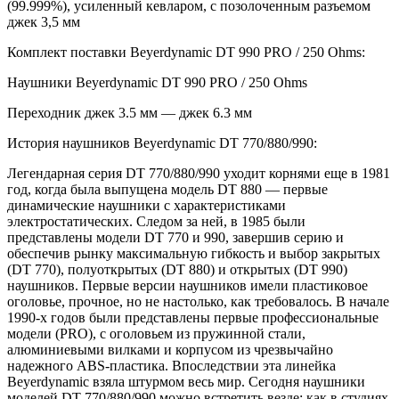
(99.999%), усиленный кевларом, с позолоченным разъемом
джек 3,5 мм
Комплект поставки Beyerdynamic DT 990 PRO / 250 Ohms:
Наушники Beyerdynamic DT 990 PRO / 250 Ohms
Переходник джек 3.5 мм — джек 6.3 мм
История наушников Beyerdynamic DT 770/880/990:
Легендарная серия DT 770/880/990 уходит корнями еще в 1981
год, когда была выпущена модель DT 880 — первые
динамические наушники с характеристиками
электростатических. Следом за ней, в 1985 были
представлены модели DT 770 и 990, завершив серию и
обеспечив рынку максимальную гибкость и выбор закрытых
(DT 770), полуоткрытых (DT 880) и открытых (DT 990)
наушников. Первые версии наушников имели пластиковое
оголовье, прочное, но не настолько, как требовалось. В начале
1990-х годов были представлены первые профессиональные
модели (PRO), с оголовьем из пружинной стали,
алюминиевыми вилками и корпусом из чрезвычайно
надежного ABS-пластика. Впоследствии эта линейка
Beyerdynamic взяла штурмом весь мир. Сегодня наушники
моделей DT 770/880/990 можно встретить везде: как в студиях