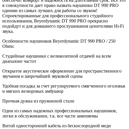
обеспечат комфорт и надежность на длительный срок. Все это
в совокупности дает право назвать наушники DT 990 PRO
одними из самых лучших для работы со звуком!
Спроектированные для профессионального студийного
использования, Beyerdynamic DT 990 PRO прекрасно
подойдут и для домашнего прослушивания ценителями Hi-Fi
звука.
Особенности наушников Beyerdynamic DT 990 PRO / 250
Ohms:
Студийные наушники с великолепной отдачей на всем
диапазоне частот
Открытое акустическое оформление для пространственного
звучания и широчайшей звуковой сцены
Удобная посадка за счет регулируемого смягченного оголовья
и мягких велюровых амбушюр
Прочная дужка из пружинной стали
Одни из самых надежных профессиональных наушников,
легки в обслуживании, т.к. все части заменяемы
Витой односторонний кабель из бескислородной меди