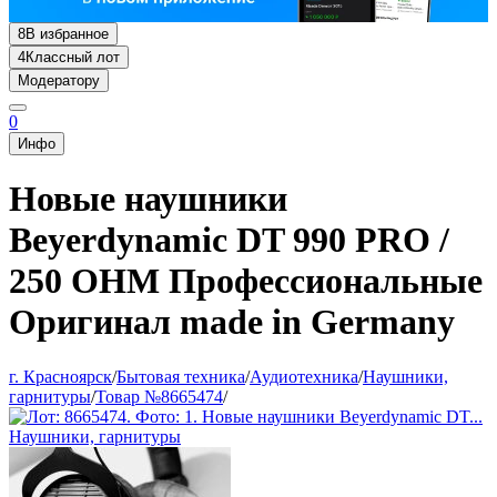
8
В избранное
4
Классный лот
Модератору
0
Инфо
Новые наушники
Beyerdynamic DT 990 PRO /
250 OHM Профессиональные
Оригинал made in Germany
г. Красноярск
/
Бытовая техника
/
Аудиотехника
/
Наушники,
гарнитуры
/
Товар №8665474
/