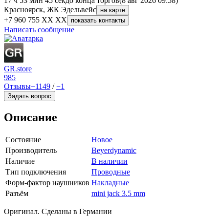
17 ч 53 мин 45 сек
до конца торгов
(8 авг 2026 09:58)
Красноярск, ЖК Эдельвейс
на карте
+7 960 755 XX XX
показать контакты
Написать сообщение
GR.store
985
Отзывы
+1149
/
−1
Задать вопрос
Описание
Состояние
Новое
Производитель
Beyerdynamic
Наличие
В наличии
Тип подключения
Проводные
Форм-фактор наушников
Накладные
Разъём
mini jack 3.5 mm
Оригинал. Сделаны в Германии