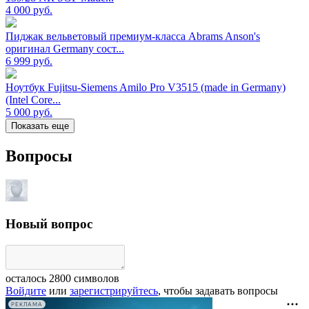
4 000
руб.
Пиджак вельветовый премиум-класса Abrams Anson's
оригинал Germany сост...
6 999
руб.
Ноутбук Fujitsu-Siemens Amilo Pro V3515 (made in Germany)
(Intel Core...
5 000
руб.
Показать еще
Вопросы
Новый вопрос
осталось
2800
символов
Войдите
или
зарегистрируйтесь
, чтобы задавать вопросы
РЕКЛАМА