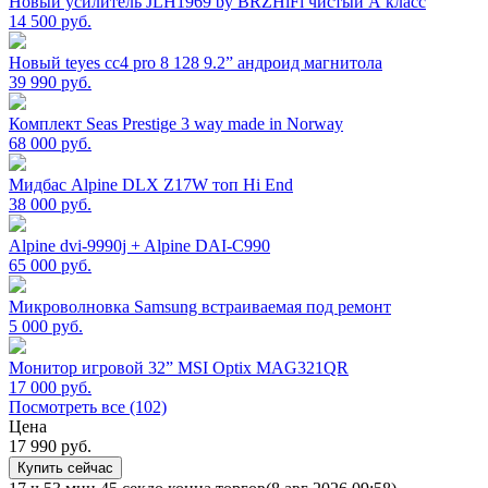
Новый усилитель JLH1969 by BRZHiFi чистый А класс
14 500
руб.
Новый teyes cc4 pro 8 128 9.2” андроид магнитола
39 990
руб.
Комплект Seas Prestige 3 way made in Norway
68 000
руб.
Мидбас Alpine DLX Z17W топ Hi End
38 000
руб.
Alpine dvi-9990j + Alpine DAI-C990
65 000
руб.
Микроволновка Samsung встраиваемая под ремонт
5 000
руб.
Монитор игровой 32” MSI Optix MAG321QR
17 000
руб.
Посмотреть все (102)
Цена
17 990
руб.
Купить сейчас