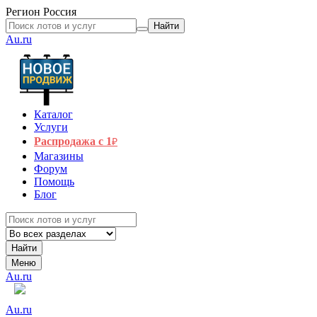
Регион
Россия
Найти
Au.ru
Каталог
Услуги
Распродажа с 1
₽
Магазины
Форум
Помощь
Блог
Найти
Меню
Au.ru
Au.ru