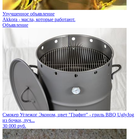
Улучшенное объявление
Akkora - масла, которые работают.
Объявление
Смокер Углежог Эконом, цвет "Графит" - гриль BBQ UglyJog
из бочки, луч...
30 000
руб.