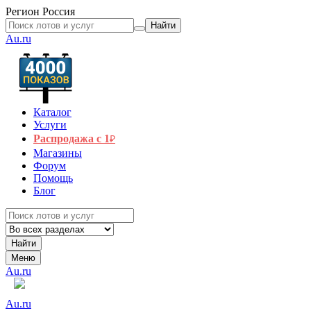
Регион
Россия
Найти
Au.ru
Каталог
Услуги
Распродажа с 1
₽
Магазины
Форум
Помощь
Блог
Найти
Меню
Au.ru
Au.ru