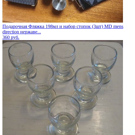
Подарочная Фляжка 198мл и набор стопок (3шт) MD mens
direction нержаве...
360
руб.