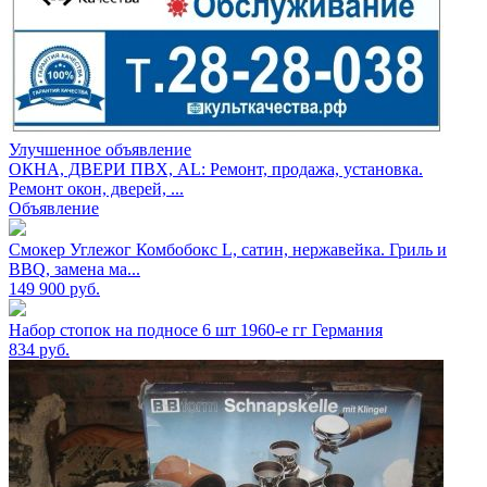
Улучшенное объявление
ОКНА, ДВЕРИ ПВХ, AL: Ремонт, продажа, установка.
Ремонт окон, дверей, ...
Объявление
Смокер Углежог Комбобокс L, сатин, нержавейка. Гриль и
BBQ, замена ма...
149 900
руб.
Набор стопок на подносе 6 шт 1960-е гг Германия
834
руб.