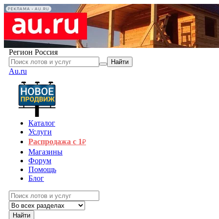
РЕКЛАМА • AU.RU
Регион
Россия
Найти
Au.ru
Каталог
Услуги
Распродажа с 1
₽
Магазины
Форум
Помощь
Блог
Найти