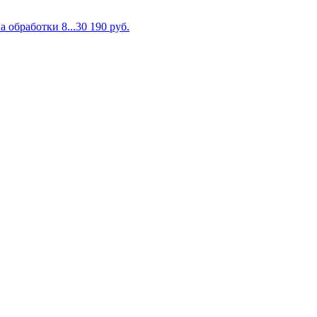
 обработки 8...
30 190
руб.