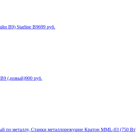
йн В9) Starline B9
699
руб.
 B9 (,новый)
900
руб.
й по металлу, Станки металлорежущие Кратон MML-03 (750 Вт)