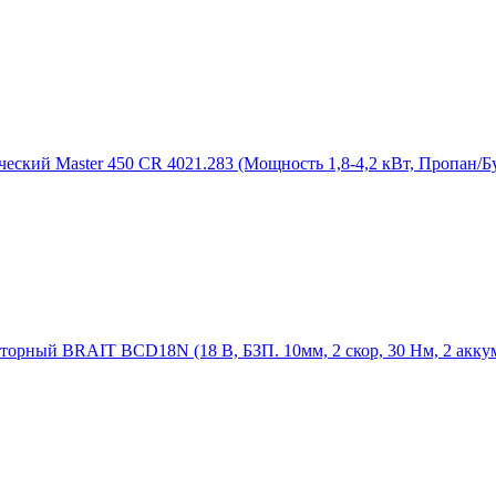
еский Master 450 CR 4021.283 (Мощность 1,8-4,2 кВт, Пропан/Бу
орный BRAIT BCD18N (18 В, БЗП. 10мм, 2 скор, 30 Нм, 2 аккуму