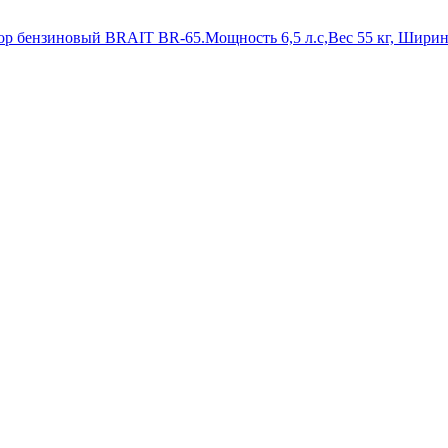
ор бензиновый BRAIT BR-65.Мощность 6,5 л.с,Вес 55 кг, Ширина