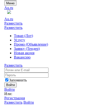
Меню
Au.ru
Au.ru
Разместить
Разместить
Товар (Лот)
Услугу
Промо (Объявление)
Заявку (Тендер)
Новая акция
Вакансию
Разместить
Запомнить
Войти
Войти
Или:
Регистрация
Разместить
Войти