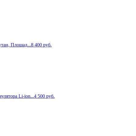
тан, Площад...
8 400
руб.
лятора Li-ion...
4 500
руб.