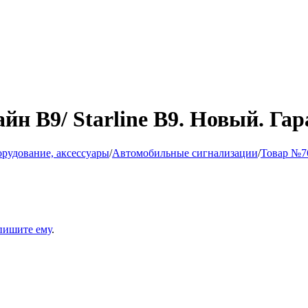
йн В9/ Starline B9. Новый. Гар
рудование, аксессуары
/
Автомобильные сигнализации
/
Товар №7
пишите ему
.