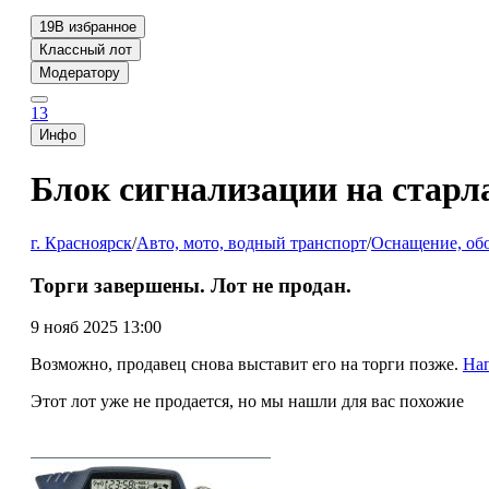
19
В избранное
Классный лот
Модератору
13
Инфо
Блок сигнализации на старла
г. Красноярск
/
Авто, мото, водный транспорт
/
Оснащение, обо
Торги завершены. Лот не продан.
9 нояб 2025 13:00
Возможно, продавец снова выставит его на торги позже.
На
Этот лот уже не продается, но мы нашли для вас похожие