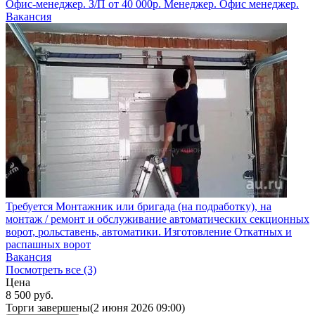
Офис-менеджер. З/П от 40 000р. Менеджер. Офис менеджер.
Вакансия
Требуется Монтажник или бригада (на подработку), на
монтаж / ремонт и обслуживание автоматических секционных
ворот, рольставень, автоматики. Изготовление Откатных и
распашных ворот
Вакансия
Посмотреть все (3)
Цена
8 500
руб.
Торги завершены
(2 июня 2026 09:00)