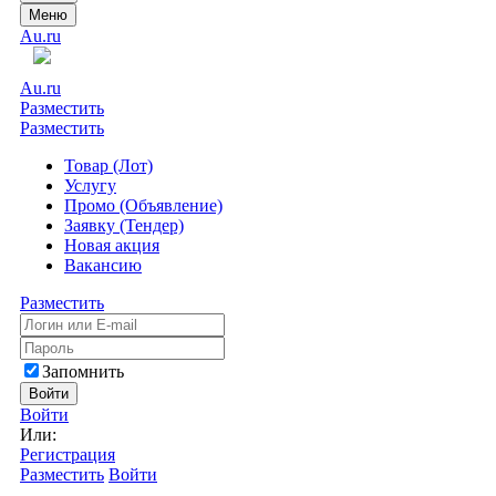
Меню
Au.ru
Au.ru
Разместить
Разместить
Товар (Лот)
Услугу
Промо (Объявление)
Заявку (Тендер)
Новая акция
Вакансию
Разместить
Запомнить
Войти
Войти
Или:
Регистрация
Разместить
Войти