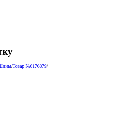
тку
Шины
/
Товар №6176879
/