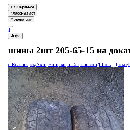
1
В избранное
Классный лот
Модератору
1
Инфо
шины 2шт 205-65-15 на дока
г. Красноярск
/
Авто, мото, водный транспорт
/
Шины, Диски
/