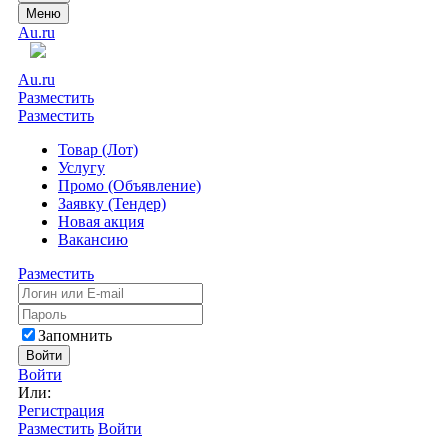
Меню
Au.ru
Au.ru
Разместить
Разместить
Товар (Лот)
Услугу
Промо (Объявление)
Заявку (Тендер)
Новая акция
Вакансию
Разместить
Запомнить
Войти
Войти
Или:
Регистрация
Разместить
Войти