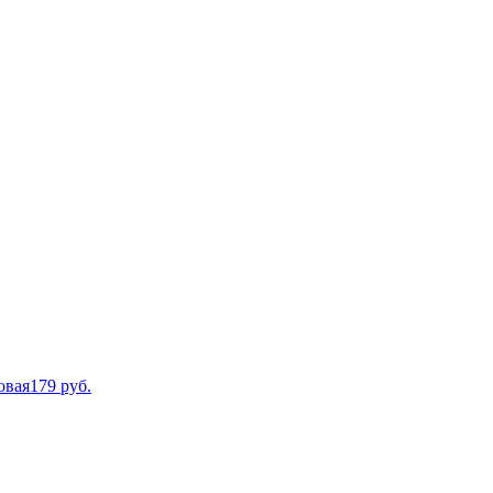
овая
179
руб.