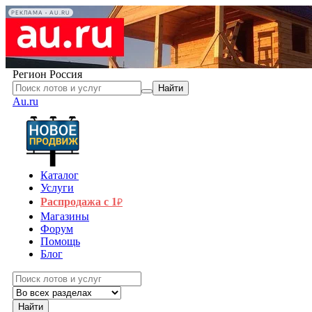
РЕКЛАМА • AU.RU
Регион
Россия
Найти
Au.ru
Каталог
Услуги
Распродажа с 1
₽
Магазины
Форум
Помощь
Блог
Найти