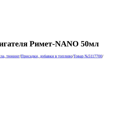
вигателя Римет-NANO 50мл
сла, тюнинг
/
Присадки, добавки в топливо
/
Товар №5117700
/