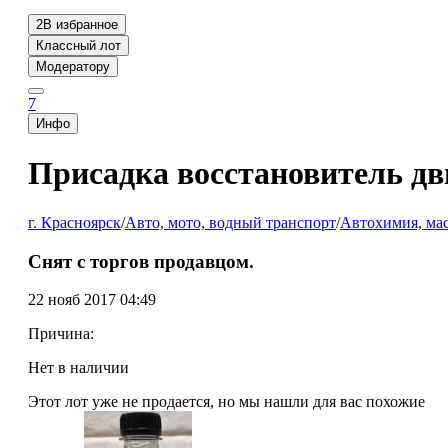
2
В избранное
Классный лот
Модератору
7
Инфо
Присадка восстановитель д
г. Красноярск
/
Авто, мото, водный транспорт
/
Автохимия, ма
Снят с торгов продавцом.
22 нояб 2017 04:49
Причина:
Нет в наличии
Этот лот уже не продается, но мы нашли для вас похожие