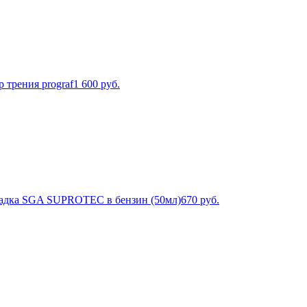
 трения prograf
1 600
руб.
адка SGA SUPROTEC в бензин (50мл)
670
руб.