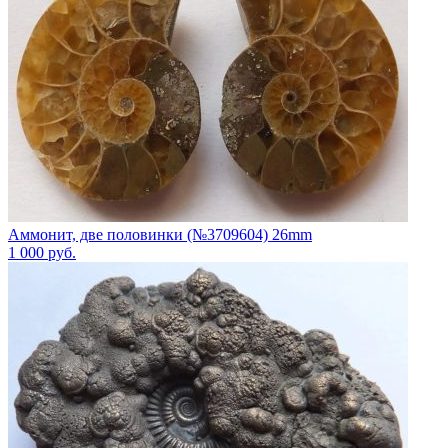
Аммонит, две половинки (№3709604) 26mm
1 000
руб.