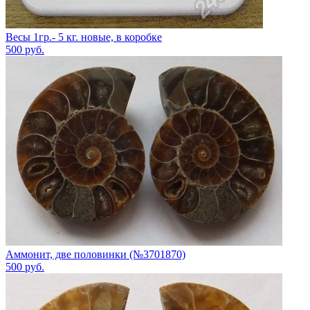
Весы 1гр.- 5 кг. новые, в коробке
500
руб.
Аммонит, две половинки (№3701870)
500
руб.