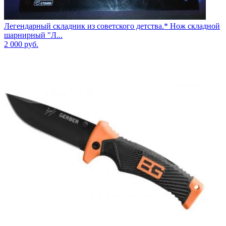
Легендарный складник из советского детства.* Нож складной
шарнирный "Л...
2 000
руб.