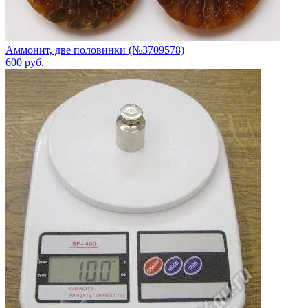
Аммонит, две половинки (№3709578)
600
руб.