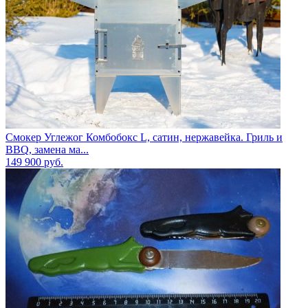
Смокер Углежог Комбобокс L, сатин, нержавейка. Гриль и
BBQ, замена ма...
149 900
руб.