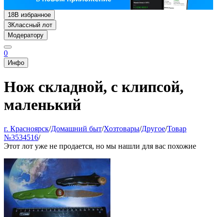
18
В избранное
3
Классный лот
Модератору
0
Инфо
Нож складной, с клипсой,
маленький
г. Красноярск
/
Домашний быт
/
Хозтовары
/
Другое
/
Товар
№3534516
/
Этот лот уже не продается, но мы нашли для вас похожие