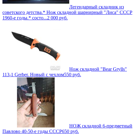
Легендарный складник из
советского детства.* Нож складной шарнирный "Лиса" СССР
1960-е годы.* состо...
2 000
руб.
Нож складной "Bear Grylls"
113-1 Gerber. Новый с чехлом
550
руб.
НОЖ складной 6-предметный
Павлово 40-50-е годы СССР
650
руб.