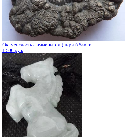
Окаменелость с аммонитом (пирит) 54mm.
1 500
руб.