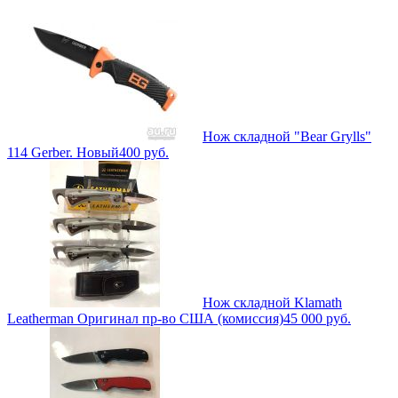
Нож складной "Bear Grylls"
114 Gerber. Новый
400
руб.
Нож складной Klamath
Leatherman Оригинал пр-во США (комиссия)
45 000
руб.