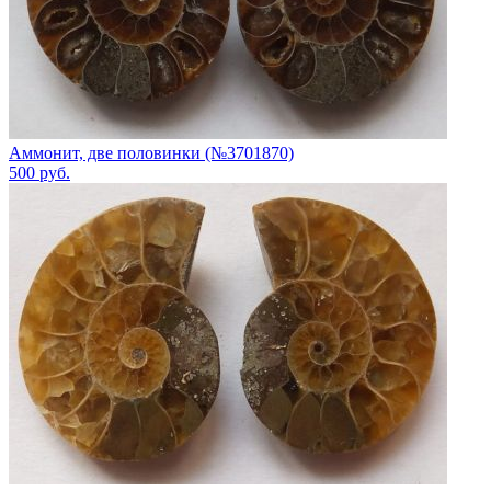
Аммонит, две половинки (№3701870)
500
руб.