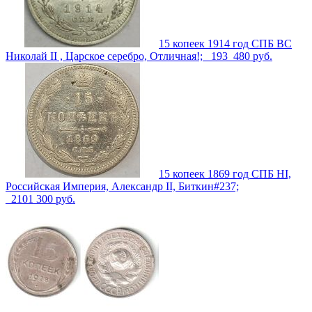
15 копеек 1914 год СПБ ВС
Николай II , Царское серебро, Отличная!; _193_
480
руб.
15 копеек 1869 год СПБ НI,
Российская Империя, Александр II, Биткин#237;
_210
1 300
руб.