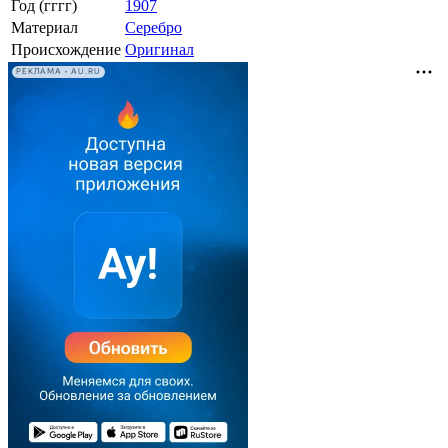
Год (гггг)
1907
Материал
Серебро
Происхождение
Оригинал
РЕКЛАМА • AU.RU