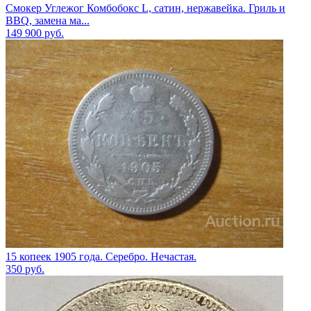
Смокер Углежог Комбобокс L, сатин, нержавейка. Гриль и
BBQ, замена ма...
149 900
руб.
15 копеек 1905 года. Серебро. Нечастая.
350
руб.