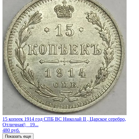
15 копеек 1914 год СПБ ВС Николай II , Царское серебро,
Отличная!; _19...
480
руб.
Показать еще