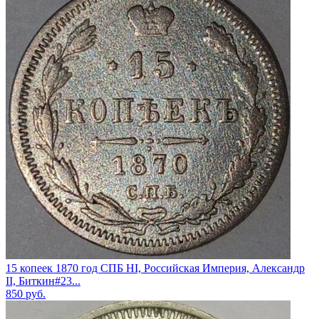
15 копеек 1870 год СПБ НI, Российская Империя, Александр
II, Биткин#23...
850
руб.